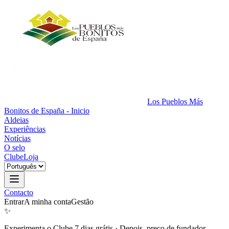
Los Pueblos Más
Bonitos de España - Inicio
Aldeias
Experiências
Notícias
O selo
Clube
Loja
Contacto
Entrar
A minha conta
Gestão
✨
Experimenta o Clube 7 dias grátis
·
Depois, preço de fundador.