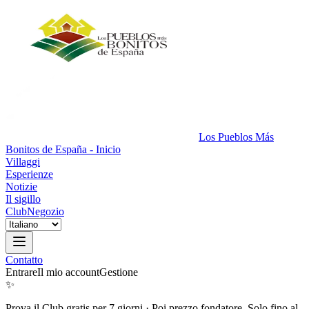
Los Pueblos Más
Bonitos de España - Inicio
Villaggi
Esperienze
Notizie
Il sigillo
Club
Negozio
Contatto
Entrare
Il mio account
Gestione
✨
Prova il Club gratis per 7 giorni
·
Poi prezzo fondatore. Solo fino al