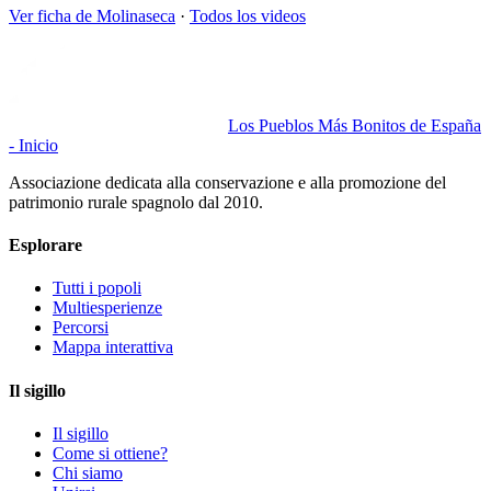
Ver ficha de
Molinaseca
·
Todos los videos
Los Pueblos Más Bonitos de España
- Inicio
Associazione dedicata alla conservazione e alla promozione del
patrimonio rurale spagnolo dal 2010.
Esplorare
Tutti i popoli
Multiesperienze
Percorsi
Mappa interattiva
Il sigillo
Il sigillo
Come si ottiene?
Chi siamo