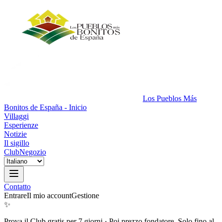
Los Pueblos Más
Bonitos de España - Inicio
Villaggi
Esperienze
Notizie
Il sigillo
Club
Negozio
Contatto
Entrare
Il mio account
Gestione
✨
Prova il Club gratis per 7 giorni
·
Poi prezzo fondatore. Solo fino al