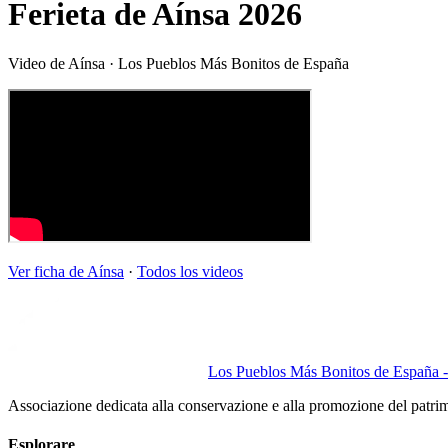
Ferieta de Aínsa 2026
Video de
Aínsa
· Los Pueblos Más Bonitos de España
Ver ficha de
Aínsa
·
Todos los videos
Los Pueblos Más Bonitos de España - 
Associazione dedicata alla conservazione e alla promozione del patri
Esplorare