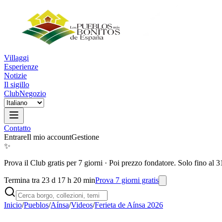
Villaggi
Esperienze
Notizie
Il sigillo
Club
Negozio
Contatto
Entrare
Il mio account
Gestione
✨
Prova il Club gratis per 7 giorni
·
Poi prezzo fondatore. Solo fino al 3
Termina tra 23 d 17 h 20 min
Prova 7 giorni gratis
Inicio
/
Pueblos
/
Aínsa
/
Videos
/
Ferieta de Aínsa 2026