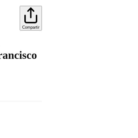
Compartir
ù
rancisco