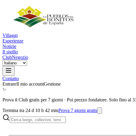
Villaggi
Esperienze
Notizie
Il sigillo
Club
Negozio
Contatto
Entrare
Il mio account
Gestione
✨
Prova il Club gratis per 7 giorni
·
Poi prezzo fondatore. Solo fino al 3
Termina tra 24 d 10 h 42 min
Prova 7 giorni gratis