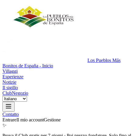
Los Pueblos Más
Bonitos de España - Inicio
Villaggi
Esperienze
Notizie
Il sigillo
Club
Negozio
Contatto
Entrare
Il mio account
Gestione
✨
Prova il Club gratis per 7 giorni
·
Poi prezzo fondatore. Solo fino al