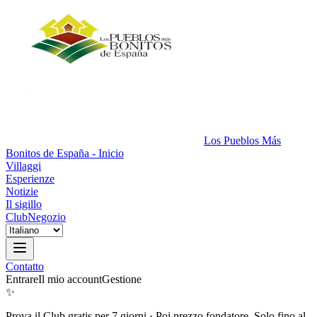
Los Pueblos Más
Bonitos de España - Inicio
Villaggi
Esperienze
Notizie
Il sigillo
Club
Negozio
Contatto
Entrare
Il mio account
Gestione
✨
Prova il Club gratis per 7 giorni
·
Poi prezzo fondatore. Solo fino al