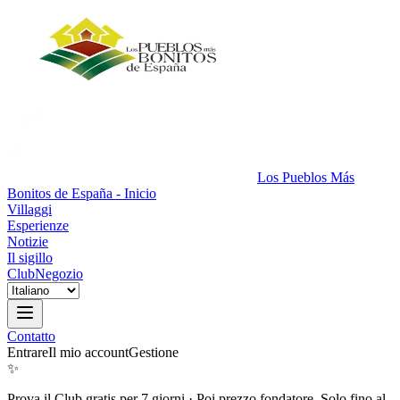
Los Pueblos Más
Bonitos de España - Inicio
Villaggi
Esperienze
Notizie
Il sigillo
Club
Negozio
Contatto
Entrare
Il mio account
Gestione
✨
Prova il Club gratis per 7 giorni
·
Poi prezzo fondatore. Solo fino al