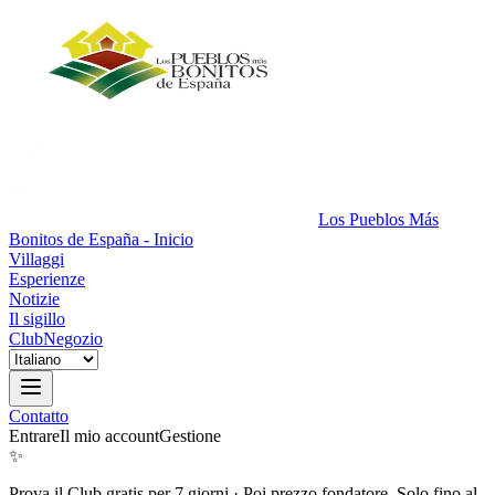
Los Pueblos Más
Bonitos de España - Inicio
Villaggi
Esperienze
Notizie
Il sigillo
Club
Negozio
Contatto
Entrare
Il mio account
Gestione
✨
Prova il Club gratis per 7 giorni
·
Poi prezzo fondatore. Solo fino al