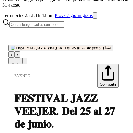
31 agosto.
Termina tra 23 d 3 h 43 min
Prova 7 giorni gratis
‹
›
EVENTO
Compartir
𝐅𝐄𝐒𝐓𝐈𝐕𝐀𝐋 𝐉𝐀𝐙𝐙
𝐕𝐄𝐄𝐉𝐄𝐑. 𝐃𝐞𝐥 𝟐𝟓 𝐚𝐥 𝟐𝟕
𝐝𝐞 𝐣𝐮𝐧𝐢𝐨.