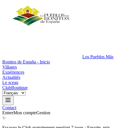
Los Pueblos Más
Bonitos de España - Inicio
Villages
Expériences
Actualités
Le sceau
Club
Boutique
Contact
Entrer
Mon compte
Gestion
✨
Essayez le Club gratuitement pendant 7 jours
·
Ensuite, prix