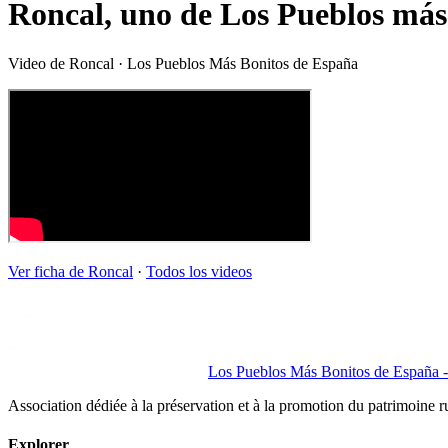
Roncal, uno de Los Pueblos más
Video de
Roncal
· Los Pueblos Más Bonitos de España
Ver ficha de
Roncal
·
Todos los videos
Los Pueblos Más Bonitos de España - 
Association dédiée à la préservation et à la promotion du patrimoine 
Explorer