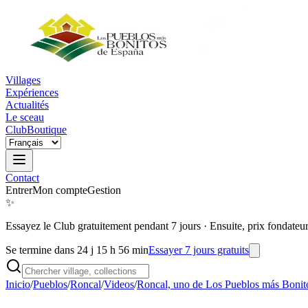
Villages
Expériences
Actualités
Le sceau
Club
Boutique
Contact
Entrer
Mon compte
Gestion
✨
Essayez le Club gratuitement pendant 7 jours
·
Ensuite, prix fondateu
Se termine dans 24 j 15 h 56 min
Essayer 7 jours gratuits
Inicio
/
Pueblos
/
Roncal
/
Videos
/
Roncal, uno de Los Pueblos más Bonit