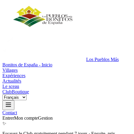
Los Pueblos Más
Bonitos de España - Inicio
Villages
Expériences
Actualités
Le sceau
Club
Boutique
Contact
Entrer
Mon compte
Gestion
✨
Essayez le Club gratuitement pendant 7 jours
·
Ensuite, prix