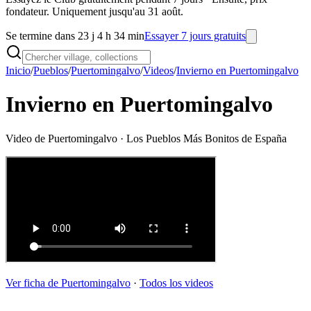
fondateur. Uniquement jusqu'au 31 août.
Se termine dans 23 j 4 h 34 min
Essayer 7 jours gratuits
Inicio
/
Pueblos
/
Puertomingalvo
/
Videos
/
Invierno en Puertomingalvo
Invierno en Puertomingalvo
Video de
Puertomingalvo
· Los Pueblos Más Bonitos de España
Ver ficha de
Puertomingalvo
·
Todos los videos