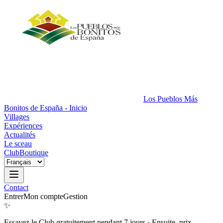
Los Pueblos Más
Bonitos de España - Inicio
Villages
Expériences
Actualités
Le sceau
Club
Boutique
Contact
Entrer
Mon compte
Gestion
✨
Essayez le Club gratuitement pendant 7 jours
·
Ensuite, prix