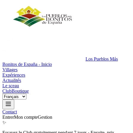
Los Pueblos Más
Bonitos de España - Inicio
Villages
Expériences
Actualités
Le sceau
Club
Boutique
Contact
Entrer
Mon compte
Gestion
✨
Essayez le Club gratuitement pendant 7 jours
·
Ensuite, prix