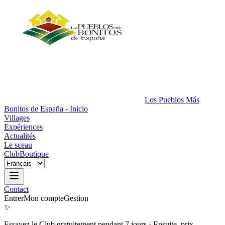
Los Pueblos Más
Bonitos de España - Inicio
Villages
Expériences
Actualités
Le sceau
Club
Boutique
Contact
Entrer
Mon compte
Gestion
✨
Essayez le Club gratuitement pendant 7 jours
·
Ensuite, prix