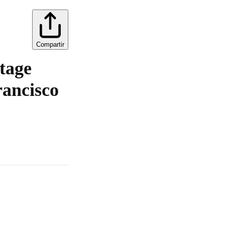
Compartir
itage
rancisco