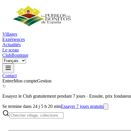
Villages
Expériences
Actualités
Le sceau
Club
Boutique
Contact
Entrer
Mon compte
Gestion
✨
Essayez le Club gratuitement pendant 7 jours
·
Ensuite, prix fondateu
Se termine dans 24 j 5 h 20 min
Essayer 7 jours gratuits