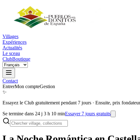
Villages
Expériences
Actualités
Le sceau
Club
Boutique
Contact
Entrer
Mon compte
Gestion
✨
Essayez le Club gratuitement pendant 7 jours
·
Ensuite, prix fondateu
Se termine dans 24 j 3 h 10 min
Essayer 7 jours gratuits
La Noche Romántica en
Castell