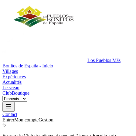
Los Pueblos Más
Bonitos de España - Inicio
Villages
Expériences
Actualités
Le sceau
Club
Boutique
Contact
Entrer
Mon compte
Gestion
✨
Essayez le Club gratuitement pendant 7 jours
·
Ensuite, prix