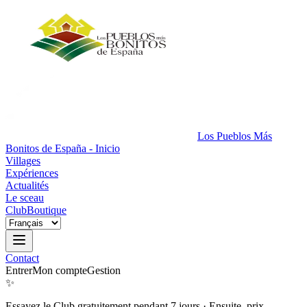
Los Pueblos Más
Bonitos de España - Inicio
Villages
Expériences
Actualités
Le sceau
Club
Boutique
Contact
Entrer
Mon compte
Gestion
✨
Essayez le Club gratuitement pendant 7 jours
·
Ensuite, prix