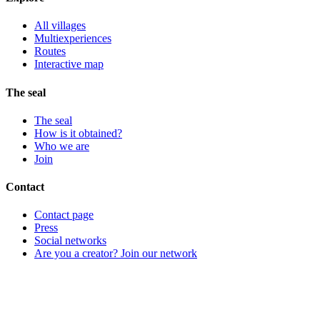
All villages
Multiexperiences
Routes
Interactive map
The seal
The seal
How is it obtained?
Who we are
Join
Contact
Contact page
Press
Social networks
Are you a creator? Join our network