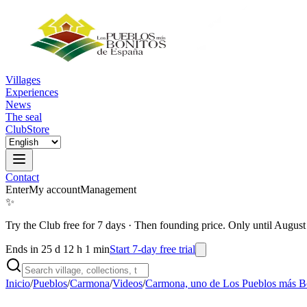
Villages
Experiences
News
The seal
Club
Store
Contact
Enter
My account
Management
✨
Try the Club free for 7 days
·
Then founding price. Only until August
Ends in 25 d 12 h 1 min
Start 7-day free trial
Inicio
/
Pueblos
/
Carmona
/
Videos
/
Carmona, uno de Los Pueblos más B