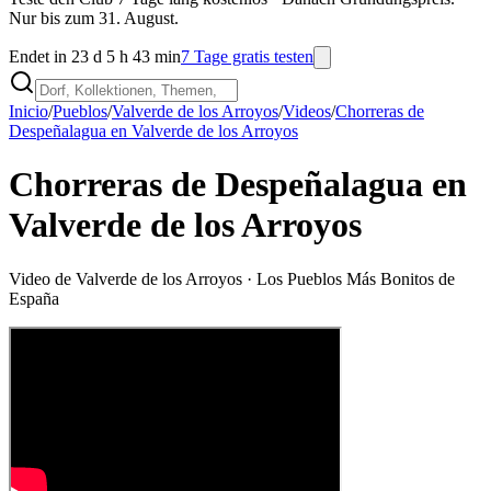
Nur bis zum 31. August.
Endet in 23 d 5 h 43 min
7 Tage gratis testen
Inicio
/
Pueblos
/
Valverde de los Arroyos
/
Videos
/
Chorreras de
Despeñalagua en Valverde de los Arroyos
Chorreras de Despeñalagua en
Valverde de los Arroyos
Video de
Valverde de los Arroyos
· Los Pueblos Más Bonitos de
España