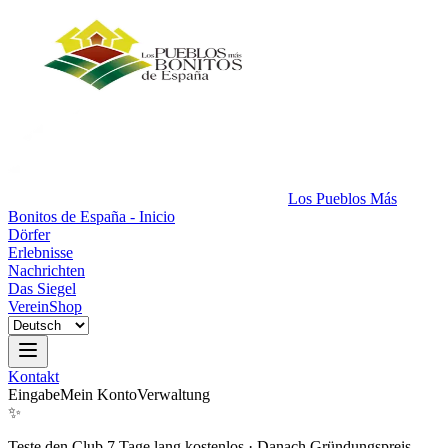
Los Pueblos Más
Bonitos de España - Inicio
Dörfer
Erlebnisse
Nachrichten
Das Siegel
Verein
Shop
Kontakt
Eingabe
Mein Konto
Verwaltung
✨
Teste den Club 7 Tage lang kostenlos
·
Danach Gründungspreis.