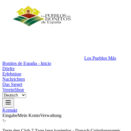
Los Pueblos Más
Bonitos de España - Inicio
Dörfer
Erlebnisse
Nachrichten
Das Siegel
Verein
Shop
Kontakt
Eingabe
Mein Konto
Verwaltung
✨
Teste den Club 7 Tage lang kostenlos
·
Danach Gründungspreis.