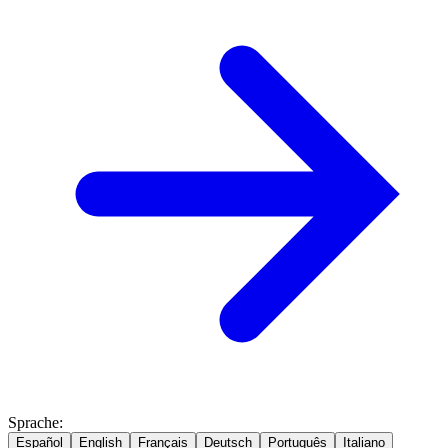
Sprache
:
Español
English
Français
Deutsch
Português
Italiano