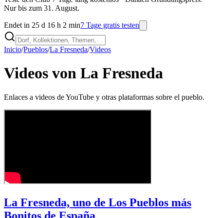
Nur bis zum 31. August.
Endet in 25 d 16 h 2 min
7 Tage gratis testen
Inicio
/
Pueblos
/
La Fresneda
/
Videos
Videos von La Fresneda
Enlaces a videos de YouTube y otras plataformas sobre el pueblo.
La Fresneda, uno de Los Pueblos más
Bonitos de España