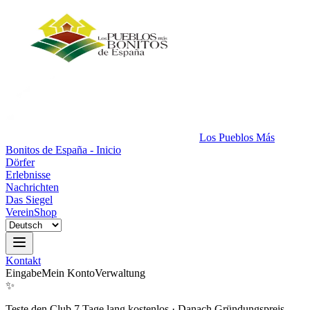
Los Pueblos Más
Bonitos de España - Inicio
Dörfer
Erlebnisse
Nachrichten
Das Siegel
Verein
Shop
Kontakt
Eingabe
Mein Konto
Verwaltung
✨
Teste den Club 7 Tage lang kostenlos
·
Danach Gründungspreis.