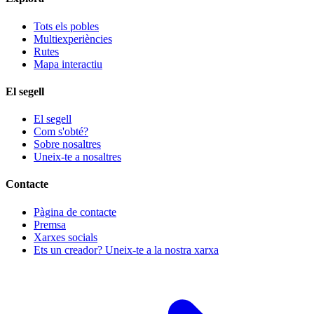
Tots els pobles
Multiexperiències
Rutes
Mapa interactiu
El segell
El segell
Com s'obté?
Sobre nosaltres
Uneix-te a nosaltres
Contacte
Pàgina de contacte
Premsa
Xarxes socials
Ets un creador? Uneix-te a la nostra xarxa