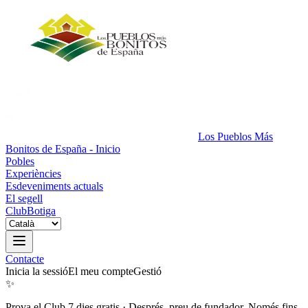
Los Pueblos Más
Bonitos de España - Inicio
Pobles
Experiències
Esdeveniments actuals
El segell
Club
Botiga
Contacte
Inicia la sessió
El meu compte
Gestió
✨
Prova el Club 7 dies gratis
·
Després, preu de fundador. Només fins