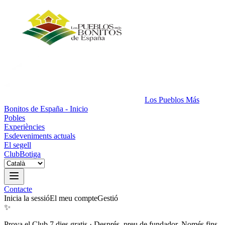
Los Pueblos Más
Bonitos de España - Inicio
Pobles
Experiències
Esdeveniments actuals
El segell
Club
Botiga
Contacte
Inicia la sessió
El meu compte
Gestió
✨
Prova el Club 7 dies gratis
·
Després, preu de fundador. Només fins