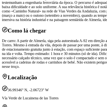
testemunham a engenharia ferroviária da época. O percurso é adequado
baixa dificuldade e ao solo uniforme. A sua relevância histórica é not
como «Caminho Natural» na rede de Vias Verdes da Andaluzia, com pl
(março a maio) ou o outono (setembro a novembro), quando as tempera
imersiva na história industrial e na paisagem semiárida de Almería, i
Como lá chegar
De carro: A partir de Almería, siga pela autoestrada A-92 em direçã
Torres. Mesmo à entrada da vila, depois de passar por uma ponte, à dir
de estacionamento gratuita junto à estação, com espaço suficiente par
na ida e volta. Tempo estimado: 1 hora e 30 minutos (só de ida). Dif
necessário calçado técnico, uma vez que o solo é compactado e sem o
acessível a cadeiras de rodas e carrinhos de bebé. Não existem perigos
nesse troço.
Localização
36.99346
° N,
-2.06723
° W
Vía Verde de Lucainena de las Torres