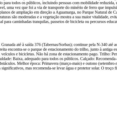
 para todos os públicos, incluindo pessoas com mobilidade reduzida, ut
ável, uma vez que foi a via de transporte do minério de ferro que impul
anos de ampliação em direção a Aguamarga, no Parque Natural de Cabo 
turas são moderadas e a vegetação mostra a sua maior vitalidade, evit
deal para caminhadas tranquilas, passeios de bicicleta ou percursos edu
o a Granada até à saída 376 (Tabernas/Sorbas); continue pela N-340 at
eita encontra-se o parque de estacionamento do trilho, junto à antiga e
a veículos e bicicletas. Não há zona de estacionamento pago. Trilho: P
iculdade: Baixa, adequado para todos os públicos. Calçado: Recomenda-
bstáculos. Melhor época: Primavera (março-maio) e outono (setembro-n
 significativos, mas recomenda-se levar água e protetor solar. O troço 