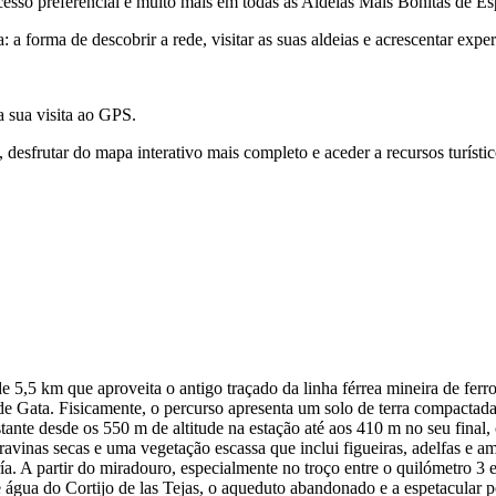
acesso preferencial e muito mais em todas as Aldeias Mais Bonitas de E
a forma de descobrir a rede, visitar as suas aldeias e acrescentar expe
a sua visita ao GPS.
esfrutar do mapa interativo mais completo e aceder a recursos turístic
e 5,5 km que aproveita o antigo traçado da linha férrea mineira de ferr
 Gata. Fisicamente, o percurso apresenta um solo de terra compactada
nstante desde os 550 m de altitude na estação até aos 410 m no seu fin
 ravinas secas e uma vegetação escassa que inclui figueiras, adelfas e 
a. A partir do miradouro, especialmente no troço entre o quilómetro 3
 água do Cortijo de las Tejas, o aqueduto abandonado e a espetacular 