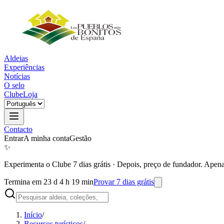
Aldeias
Experiências
Notícias
O selo
Clube
Loja
Contacto
Entrar
A minha conta
Gestão
✨
Experimenta o Clube 7 dias grátis
·
Depois, preço de fundador. Apena
Termina em 23 d 4 h 19 min
Provar 7 dias grátis
Início
/
Recursos turísticos
/