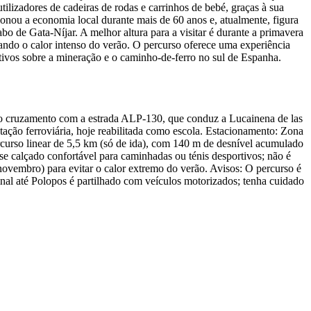
ilizadores de cadeiras de rodas e carrinhos de bebé, graças à sua
sionou a economia local durante mais de 60 anos e, atualmente, figura
de Gata-Níjar. A melhor altura para a visitar é durante a primavera
ando o calor intenso do verão. O percurso oferece uma experiência
cativos sobre a mineração e o caminho-de-ferro no sul de Espanha.
é ao cruzamento com a estrada ALP-130, que conduz a Lucainena de las
stação ferroviária, hoje reabilitada como escola. Estacionamento: Zona
ercurso linear de 5,5 km (só de ida), com 140 m de desnível acumulado
se calçado confortável para caminhadas ou ténis desportivos; não é
ovembro) para evitar o calor extremo do verão. Avisos: O percurso é
final até Polopos é partilhado com veículos motorizados; tenha cuidado