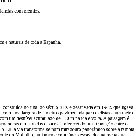
spanha.
riências com prémios.
os e naturais de toda a Espanha.
o, construída no final do século XIX e desativada em 1942, que ligava
, com uma largura de 2 metros pavimentada para ciclistas e um metro
al, com um desnível acumulado de 140 m na ida e volta. A paisagem é
amendoeiras em parcelas dispersas, oferecendo uma transição entre o
 e o 4,8, a via transforma-se num miradouro panorâmico sobre a rambla
ponte do Molinillo, juntamente com túneis escavados na rocha que