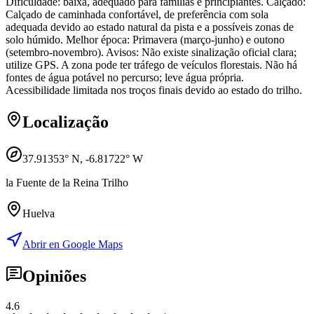
Dificuldade: baixa, adequado para famílias e principiantes. Calçado:
Calçado de caminhada confortável, de preferência com sola
adequada devido ao estado natural da pista e a possíveis zonas de
solo húmido. Melhor época: Primavera (março-junho) e outono
(setembro-novembro). Avisos: Não existe sinalização oficial clara;
utilize GPS. A zona pode ter tráfego de veículos florestais. Não há
fontes de água potável no percurso; leve água própria.
Acessibilidade limitada nos troços finais devido ao estado do trilho.
Localização
37.91353
° N,
-6.81722
° W
la Fuente de la Reina Trilho
Huelva
Abrir en Google Maps
Opiniões
4.6