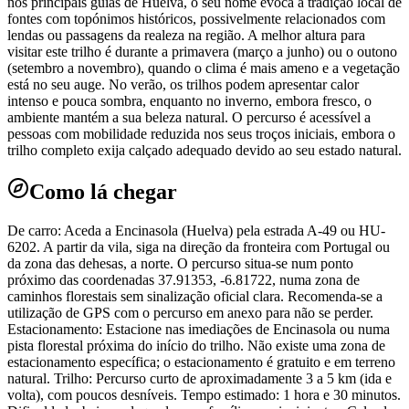
nos principais guias de Huelva, o seu nome evoca a tradição local de
fontes com topónimos históricos, possivelmente relacionados com
lendas ou passagens da realeza na região. A melhor altura para
visitar este trilho é durante a primavera (março a junho) ou o outono
(setembro a novembro), quando o clima é mais ameno e a vegetação
está no seu auge. No verão, os trilhos podem apresentar calor
intenso e pouca sombra, enquanto no inverno, embora fresco, o
ambiente mantém a sua beleza natural. O percurso é acessível a
pessoas com mobilidade reduzida nos seus troços iniciais, embora o
trilho completo exija calçado adequado devido ao seu estado natural.
Como lá chegar
De carro: Aceda a Encinasola (Huelva) pela estrada A-49 ou HU-
6202. A partir da vila, siga na direção da fronteira com Portugal ou
da zona das dehesas, a norte. O percurso situa-se num ponto
próximo das coordenadas 37.91353, -6.81722, numa zona de
caminhos florestais sem sinalização oficial clara. Recomenda-se a
utilização de GPS com o percurso em anexo para não se perder.
Estacionamento: Estacione nas imediações de Encinasola ou numa
pista florestal próxima do início do trilho. Não existe uma zona de
estacionamento específica; o estacionamento é gratuito e em terreno
natural. Trilho: Percurso curto de aproximadamente 3 a 5 km (ida e
volta), com poucos desníveis. Tempo estimado: 1 hora e 30 minutos.