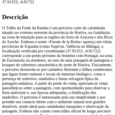
37.91353
,
-6.81722
Descrição
O Trilho da Fonte da Rainha é um percurso curto de caminhada
situado no extremo noroeste da província de Huelva, na Andaluzia,
na zona de transição para as regiões da Serra de Aracena e dos Picos
de Aroche. Embora o nome «Fuente de la Reina» apareça em várias
províncias de Espanha (como Segóvia, Valência ou Málaga), a
localização verificada por coordenadas (37.91353, -6.81722)
corresponde a um ponto próximo da fronteira com Portugal, na zona
de Encinasola ou arredores, no seio de uma paisagem de pastagens e
bosques de sobreiros característica do norte de Huelva. Fisicamente,
o percurso desenrola-se por caminhos florestais e trilhos sombreados
que ligam fontes naturais e locais de interesse biológico, como a
presença de sobreiros, madroños e fauna selvagem típica da
pastagem andaluza. A partir do ponto de visita, apreciam-se vistas
panorâmicas sobre a pastagem, com oportunidades para observar a
flora autóctone e, nas épocas adequadas, a frutificação dos
madroños. O percurso é interessante pela sua simplicidade e por
permitir um contacto direto com o ambiente natural sem grandes
desníveis, sendo ideal para caminhadas tranquilas e observação da
paisagem. Embora não conste como trilho oficial de longo percurso