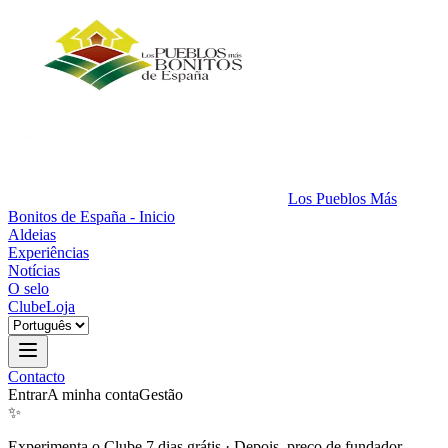
Los Pueblos Más
Bonitos de España - Inicio
Aldeias
Experiências
Notícias
O selo
Clube
Loja
Contacto
Entrar
A minha conta
Gestão
✨
Experimenta o Clube 7 dias grátis
·
Depois, preço de fundador.