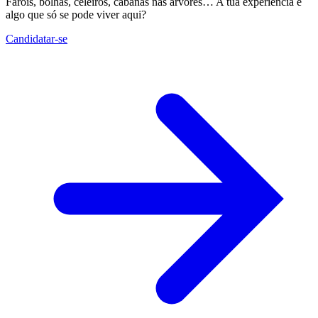
Faróis, bolhas, celeiros, cabanas nas árvores… A tua experiência é
algo que só se pode viver aqui?
Candidatar-se