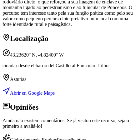
rodoviário direto, o que reforçou a sua imagem de enclave de
montanha ligado ao pedestrianismo e ao funicular de Poncebos. O
percurso tem interesse tanto pela sua função prática como pelo seu
valor como pequeno percurso interpretativo num local com uma
forte identidade rural e paisagística.
Localização
43.23620
° N,
-4.82400
° W
circular desde el barrio del Castillo al Funicular Trilho
Asturias
Abrir en Google Maps
Opiniões
Ainda não existem comentários. Se já visitou este recurso, seja o
primeiro a avaliá-lo!
Clube dos mais Bonitos
Prestação ativa