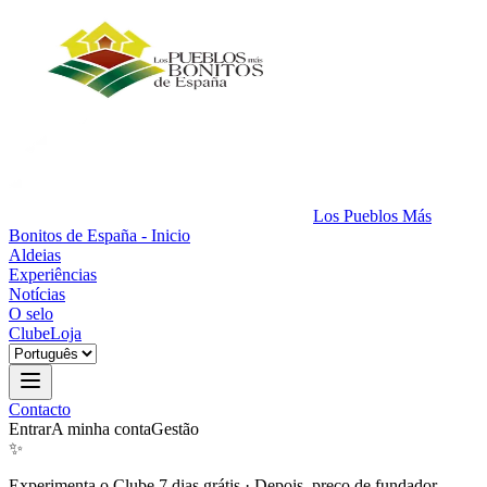
Los Pueblos Más
Bonitos de España - Inicio
Aldeias
Experiências
Notícias
O selo
Clube
Loja
Contacto
Entrar
A minha conta
Gestão
✨
Experimenta o Clube 7 dias grátis
·
Depois, preço de fundador.