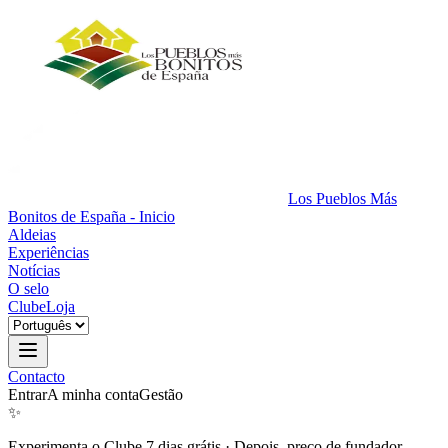
Los Pueblos Más
Bonitos de España - Inicio
Aldeias
Experiências
Notícias
O selo
Clube
Loja
Contacto
Entrar
A minha conta
Gestão
✨
Experimenta o Clube 7 dias grátis
·
Depois, preço de fundador.