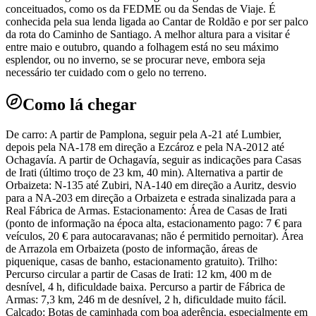
conceituados, como os da FEDME ou da Sendas de Viaje. É
conhecida pela sua lenda ligada ao Cantar de Roldão e por ser palco
da rota do Caminho de Santiago. A melhor altura para a visitar é
entre maio e outubro, quando a folhagem está no seu máximo
esplendor, ou no inverno, se se procurar neve, embora seja
necessário ter cuidado com o gelo no terreno.
Como lá chegar
De carro: A partir de Pamplona, seguir pela A-21 até Lumbier,
depois pela NA-178 em direção a Ezcároz e pela NA-2012 até
Ochagavía. A partir de Ochagavía, seguir as indicações para Casas
de Irati (último troço de 23 km, 40 min). Alternativa a partir de
Orbaizeta: N-135 até Zubiri, NA-140 em direção a Auritz, desvio
para a NA-203 em direção a Orbaizeta e estrada sinalizada para a
Real Fábrica de Armas. Estacionamento: Área de Casas de Irati
(ponto de informação na época alta, estacionamento pago: 7 € para
veículos, 20 € para autocaravanas; não é permitido pernoitar). Área
de Arrazola em Orbaizeta (posto de informação, áreas de
piquenique, casas de banho, estacionamento gratuito). Trilho:
Percurso circular a partir de Casas de Irati: 12 km, 400 m de
desnível, 4 h, dificuldade baixa. Percurso a partir de Fábrica de
Armas: 7,3 km, 246 m de desnível, 2 h, dificuldade muito fácil.
Calçado: Botas de caminhada com boa aderência, especialmente em