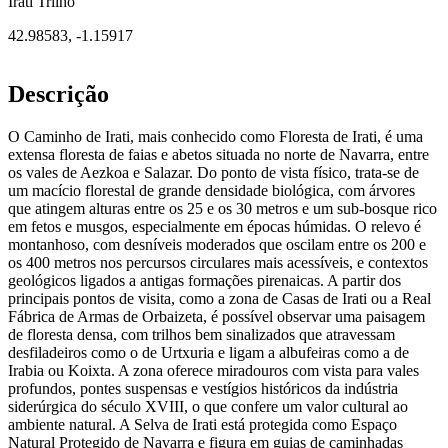
Irati Trilho
42.98583
,
-1.15917
Descrição
O Caminho de Irati, mais conhecido como Floresta de Irati, é uma
extensa floresta de faias e abetos situada no norte de Navarra, entre
os vales de Aezkoa e Salazar. Do ponto de vista físico, trata-se de
um macício florestal de grande densidade biológica, com árvores
que atingem alturas entre os 25 e os 30 metros e um sub-bosque rico
em fetos e musgos, especialmente em épocas húmidas. O relevo é
montanhoso, com desníveis moderados que oscilam entre os 200 e
os 400 metros nos percursos circulares mais acessíveis, e contextos
geológicos ligados a antigas formações pirenaicas. A partir dos
principais pontos de visita, como a zona de Casas de Irati ou a Real
Fábrica de Armas de Orbaizeta, é possível observar uma paisagem
de floresta densa, com trilhos bem sinalizados que atravessam
desfiladeiros como o de Urtxuria e ligam a albufeiras como a de
Irabia ou Koixta. A zona oferece miradouros com vista para vales
profundos, pontes suspensas e vestígios históricos da indústria
siderúrgica do século XVIII, o que confere um valor cultural ao
ambiente natural. A Selva de Irati está protegida como Espaço
Natural Protegido de Navarra e figura em guias de caminhadas