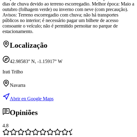
dias de chuva devido ao terreno escorregadio. Melhor época: Maio a
outubro (folhagem verde) ou inverno com neve (com precaução).
Avisos: Terreno escorregadio com chuva; não há transportes
públicos no interior; é necessário pagar um bilhete de acesso
consoante o veículo; não é permitido pernoitar no parque de
estacionamento.
Localização
42.98583
° N,
-1.15917
° W
Irati Trilho
Navarra
Abrir en Google Maps
Opiniões
4.8