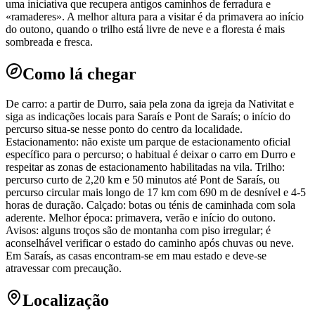
uma iniciativa que recupera antigos caminhos de ferradura e
«ramaderes». A melhor altura para a visitar é da primavera ao início
do outono, quando o trilho está livre de neve e a floresta é mais
sombreada e fresca.
Como lá chegar
De carro: a partir de Durro, saia pela zona da igreja da Nativitat e
siga as indicações locais para Saraís e Pont de Saraís; o início do
percurso situa-se nesse ponto do centro da localidade.
Estacionamento: não existe um parque de estacionamento oficial
específico para o percurso; o habitual é deixar o carro em Durro e
respeitar as zonas de estacionamento habilitadas na vila. Trilho:
percurso curto de 2,20 km e 50 minutos até Pont de Saraís, ou
percurso circular mais longo de 17 km com 690 m de desnível e 4-5
horas de duração. Calçado: botas ou ténis de caminhada com sola
aderente. Melhor época: primavera, verão e início do outono.
Avisos: alguns troços são de montanha com piso irregular; é
aconselhável verificar o estado do caminho após chuvas ou neve.
Em Saraís, as casas encontram-se em mau estado e deve-se
atravessar com precaução.
Localização