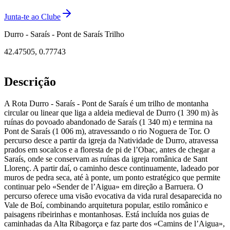
Junta-te ao Clube
Durro - Saraís - Pont de Saraís Trilho
42.47505
,
0.77743
Descrição
A Rota Durro - Saraís - Pont de Saraís é um trilho de montanha
circular ou linear que liga a aldeia medieval de Durro (1 390 m) às
ruínas do povoado abandonado de Saraís (1 340 m) e termina na
Pont de Saraís (1 006 m), atravessando o rio Noguera de Tor. O
percurso desce a partir da igreja da Natividade de Durro, atravessa
prados em socalcos e a floresta de pi de l’Obac, antes de chegar a
Saraís, onde se conservam as ruínas da igreja românica de Sant
Llorenç. A partir daí, o caminho desce continuamente, ladeado por
muros de pedra seca, até à ponte, um ponto estratégico que permite
continuar pelo «Sender de l’Aigua» em direção a Barruera. O
percurso oferece uma visão evocativa da vida rural desaparecida no
Vale de Boí, combinando arquitetura popular, estilo românico e
paisagens ribeirinhas e montanhosas. Está incluída nos guias de
caminhadas da Alta Ribagorça e faz parte dos «Camins de l’Aigua»,