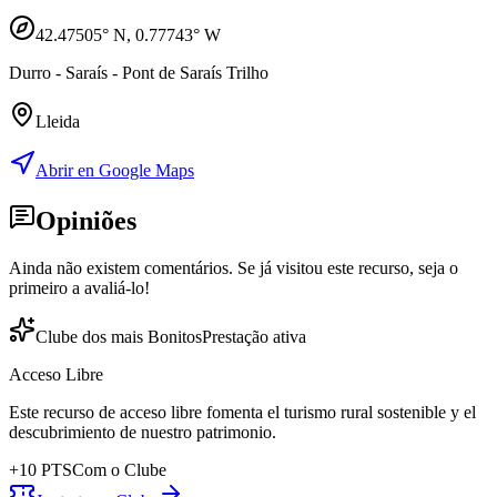
42.47505
° N,
0.77743
° W
Durro - Saraís - Pont de Saraís Trilho
Lleida
Abrir en Google Maps
Opiniões
Ainda não existem comentários. Se já visitou este recurso, seja o
primeiro a avaliá-lo!
Clube dos mais Bonitos
Prestação ativa
Acceso Libre
Este recurso de acceso libre fomenta el turismo rural sostenible y el
descubrimiento de nuestro patrimonio.
+
10
PTS
Com o Clube