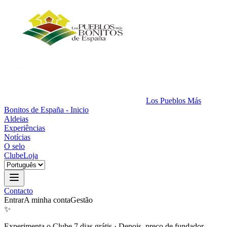
Los Pueblos Más
Bonitos de España - Inicio
Aldeias
Experiências
Notícias
O selo
Clube
Loja
Contacto
Entrar
A minha conta
Gestão
✨
Experimenta o Clube 7 dias grátis
·
Depois, preço de fundador.