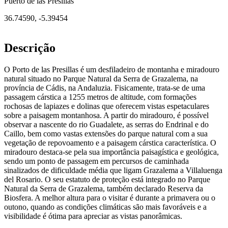
Puerto de las Presillas
36.74590
,
-5.39454
Descrição
O Porto de las Presillas é um desfiladeiro de montanha e miradouro
natural situado no Parque Natural da Serra de Grazalema, na
província de Cádis, na Andaluzia. Fisicamente, trata-se de uma
passagem cárstica a 1255 metros de altitude, com formações
rochosas de lapiazes e dolinas que oferecem vistas espetaculares
sobre a paisagem montanhosa. A partir do miradouro, é possível
observar a nascente do rio Guadalete, as serras do Endrinal e do
Caillo, bem como vastas extensões do parque natural com a sua
vegetação de repovoamento e a paisagem cárstica característica. O
miradouro destaca-se pela sua importância paisagística e geológica,
sendo um ponto de passagem em percursos de caminhada
sinalizados de dificuldade média que ligam Grazalema a Villaluenga
del Rosario. O seu estatuto de proteção está integrado no Parque
Natural da Serra de Grazalema, também declarado Reserva da
Biosfera. A melhor altura para o visitar é durante a primavera ou o
outono, quando as condições climáticas são mais favoráveis e a
visibilidade é ótima para apreciar as vistas panorâmicas.