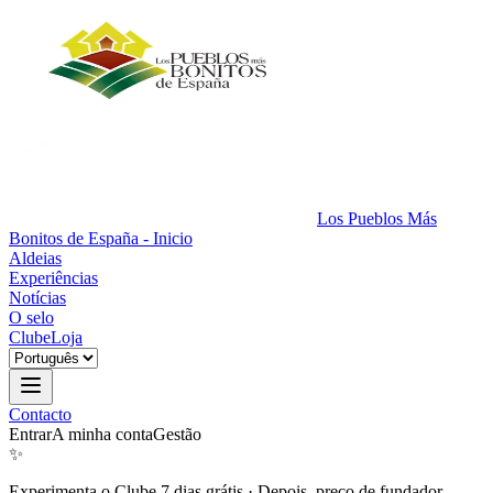
Los Pueblos Más
Bonitos de España - Inicio
Aldeias
Experiências
Notícias
O selo
Clube
Loja
Contacto
Entrar
A minha conta
Gestão
✨
Experimenta o Clube 7 dias grátis
·
Depois, preço de fundador.