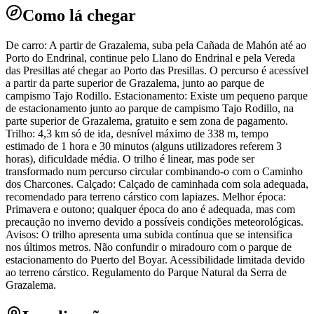
Como lá chegar
De carro: A partir de Grazalema, suba pela Cañada de Mahón até ao
Porto do Endrinal, continue pelo Llano do Endrinal e pela Vereda
das Presillas até chegar ao Porto das Presillas. O percurso é acessível
a partir da parte superior de Grazalema, junto ao parque de
campismo Tajo Rodillo. Estacionamento: Existe um pequeno parque
de estacionamento junto ao parque de campismo Tajo Rodillo, na
parte superior de Grazalema, gratuito e sem zona de pagamento.
Trilho: 4,3 km só de ida, desnível máximo de 338 m, tempo
estimado de 1 hora e 30 minutos (alguns utilizadores referem 3
horas), dificuldade média. O trilho é linear, mas pode ser
transformado num percurso circular combinando-o com o Caminho
dos Charcones. Calçado: Calçado de caminhada com sola adequada,
recomendado para terreno cárstico com lapiazes. Melhor época:
Primavera e outono; qualquer época do ano é adequada, mas com
precaução no inverno devido a possíveis condições meteorológicas.
Avisos: O trilho apresenta uma subida contínua que se intensifica
nos últimos metros. Não confundir o miradouro com o parque de
estacionamento do Puerto del Boyar. Acessibilidade limitada devido
ao terreno cárstico. Regulamento do Parque Natural da Serra de
Grazalema.