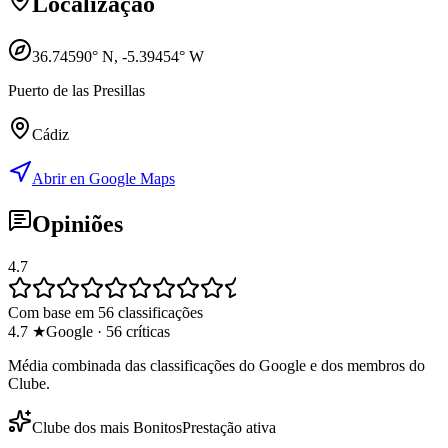
Localização
36.74590
° N,
-5.39454
° W
Puerto de las Presillas
Cádiz
Abrir en Google Maps
Opiniões
4.7
Com base em 56 classificações
4.7
★
Google
·
56
críticas
Média combinada das classificações do Google e dos membros do
Clube.
Clube dos mais Bonitos
Prestação ativa