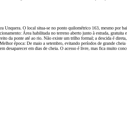
, para Unquera. O local situa-se no ponto quilométrico 163, mesmo por 
ionamento: Área habilitada no terreno aberto junto à estrada, gratuita e
eito da ponte até ao rio. Não existe um trilho formal; a descida é dire
. Melhor época: De maio a setembro, evitando períodos de grande chei
dem desaparecer em dias de cheia. O acesso é livre, mas fica muito conc