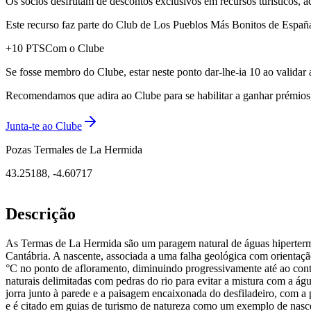
Os sócios desfrutam de descontos exclusivos em recursos turísticos, 
Este recurso faz parte do Club de Los Pueblos Más Bonitos de España: 
+
10
PTS
Com o Clube
Se fosse membro do Clube, estar neste ponto dar-lhe-ia 10 ao validar 
Recomendamos que adira ao Clube para se habilitar a ganhar prémios, d
Junta-te ao Clube
Pozas Termales de La Hermida
43.25188
,
-4.60717
Descrição
As Termas de La Hermida são um paragem natural de águas hipertermai
Cantábria. A nascente, associada a uma falha geológica com orientaç
°C no ponto de afloramento, diminuindo progressivamente até ao cont
naturais delimitadas com pedras do rio para evitar a mistura com a águ
jorra junto à parede e a paisagem encaixonada do desfiladeiro, com a
e é citado em guias de turismo de natureza como um exemplo de nascen