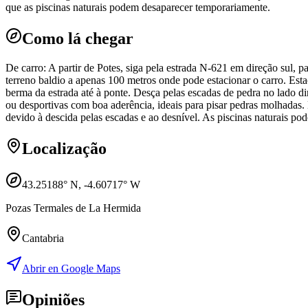
que as piscinas naturais podem desaparecer temporariamente.
Como lá chegar
De carro: A partir de Potes, siga pela estrada N-621 em direção sul
terreno baldio a apenas 100 metros onde pode estacionar o carro. Estac
berma da estrada até à ponte. Desça pelas escadas de pedra no lado dir
ou desportivas com boa aderência, ideais para pisar pedras molhadas
devido à descida pelas escadas e ao desnível. As piscinas naturais po
Localização
43.25188
° N,
-4.60717
° W
Pozas Termales de La Hermida
Cantabria
Abrir en Google Maps
Opiniões