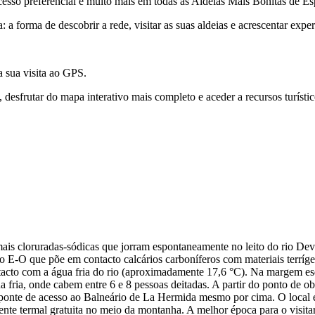
acesso preferencial e muito mais em todas as Aldeias Mais Bonitas de E
a forma de descobrir a rede, visitar as suas aldeias e acrescentar expe
a sua visita ao GPS.
esfrutar do mapa interativo mais completo e aceder a recursos turístic
s cloruradas-sódicas que jorram espontaneamente no leito do rio Deva
ão E-O que põe em contacto calcários carboníferos com materiais terrí
acto com a água fria do rio (aproximadamente 17,6 °C). Na margem esque
a fria, onde cabem entre 6 e 8 pessoas deitadas. A partir do ponto de o
 ponte de acesso ao Balneário de La Hermida mesmo por cima. O local é
te termal gratuita no meio da montanha. A melhor época para o visitar