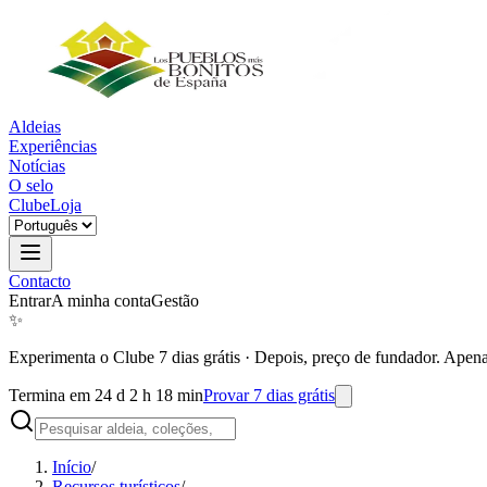
Aldeias
Experiências
Notícias
O selo
Clube
Loja
Contacto
Entrar
A minha conta
Gestão
✨
Experimenta o Clube 7 dias grátis
·
Depois, preço de fundador. Apena
Termina em 24 d 2 h 18 min
Provar 7 dias grátis
Início
/
Recursos turísticos
/