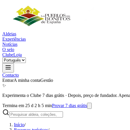
Aldeias
Experiências
Notícias
O selo
Clube
Loja
Contacto
Entrar
A minha conta
Gestão
✨
Experimenta o Clube 7 dias grátis
·
Depois, preço de fundador. Apena
Termina em 25 d 2 h 5 min
Provar 7 dias grátis
Início
/
Recursos turísticos
/