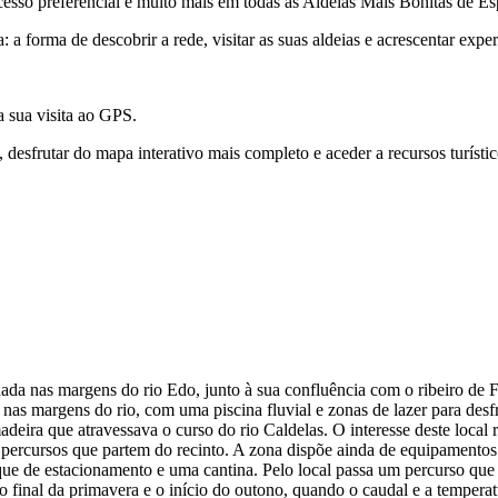
acesso preferencial e muito mais em todas as Aldeias Mais Bonitas de E
a forma de descobrir a rede, visitar as suas aldeias e acrescentar expe
a sua visita ao GPS.
esfrutar do mapa interativo mais completo e aceder a recursos turístic
uada nas margens do rio Edo, junto à sua confluência com o ribeiro de F
 e nas margens do rio, com uma piscina fluvial e zonas de lazer para d
deira que atravessava o curso do rio Caldelas. O interesse deste loca
 percursos que partem do recinto. A zona dispõe ainda de equipamentos
 parque de estacionamento e uma cantina. Pelo local passa um percurso qu
e o final da primavera e o início do outono, quando o caudal e a tempe