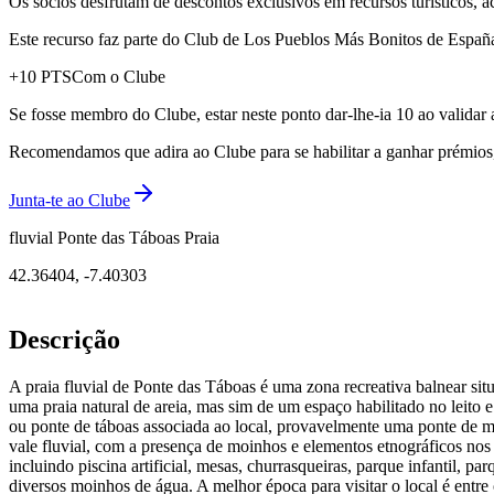
Os sócios desfrutam de descontos exclusivos em recursos turísticos, 
Este recurso faz parte do Club de Los Pueblos Más Bonitos de España: 
+
10
PTS
Com o Clube
Se fosse membro do Clube, estar neste ponto dar-lhe-ia 10 ao validar 
Recomendamos que adira ao Clube para se habilitar a ganhar prémios, d
Junta-te ao Clube
fluvial Ponte das Táboas Praia
42.36404
,
-7.40303
Descrição
A praia fluvial de Ponte das Táboas é uma zona recreativa balnear sit
uma praia natural de areia, mas sim de um espaço habilitado no leito
ou ponte de táboas associada ao local, provavelmente uma ponte de ma
vale fluvial, com a presença de moinhos e elementos etnográficos nos
incluindo piscina artificial, mesas, churrasqueiras, parque infantil,
diversos moinhos de água. A melhor época para visitar o local é entr