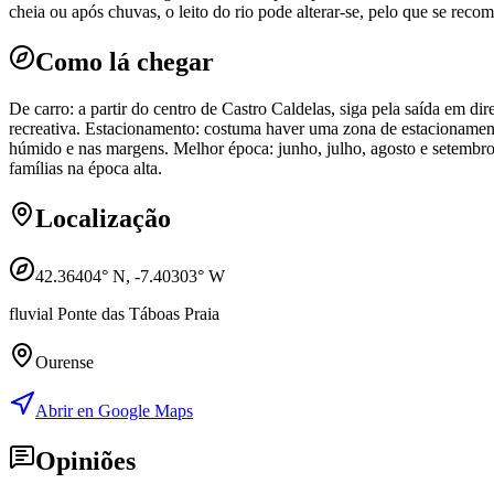
cheia ou após chuvas, o leito do rio pode alterar-se, pelo que se reco
Como lá chegar
De carro: a partir do centro de Castro Caldelas, siga pela saída em di
recreativa. Estacionamento: costuma haver uma zona de estacionamento
húmido e nas margens. Melhor época: junho, julho, agosto e setembro. 
famílias na época alta.
Localização
42.36404
° N,
-7.40303
° W
fluvial Ponte das Táboas Praia
Ourense
Abrir en Google Maps
Opiniões