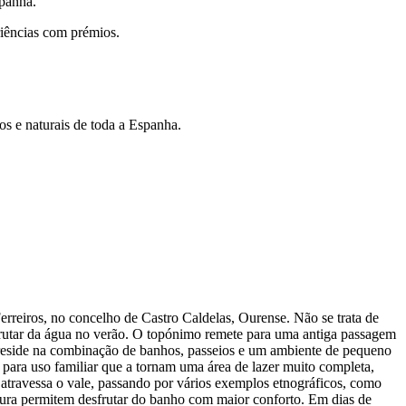
spanha.
riências com prémios.
os e naturais de toda a Espanha.
erreiros, no concelho de Castro Caldelas, Ourense. Não se trata de
esfrutar da água no verão. O topónimo remete para uma antiga passagem
l reside na combinação de banhos, passeios e um ambiente de pequeno
 para uso familiar que a tornam uma área de lazer muito completa,
e atravessa o vale, passando por vários exemplos etnográficos, como
ratura permitem desfrutar do banho com maior conforto. Em dias de