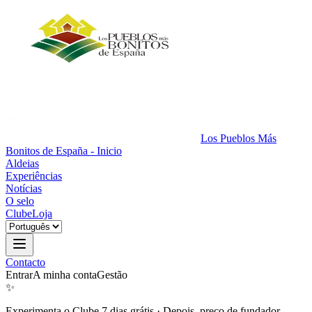
Los Pueblos Más
Bonitos de España - Inicio
Aldeias
Experiências
Notícias
O selo
Clube
Loja
Contacto
Entrar
A minha conta
Gestão
✨
Experimenta o Clube 7 dias grátis
·
Depois, preço de fundador.