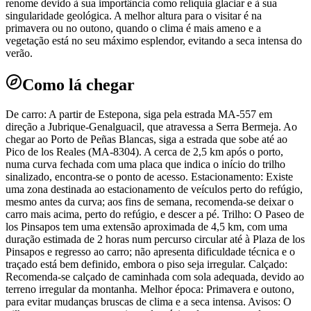
renome devido à sua importância como relíquia glaciar e à sua
singularidade geológica. A melhor altura para o visitar é na
primavera ou no outono, quando o clima é mais ameno e a
vegetação está no seu máximo esplendor, evitando a seca intensa do
verão.
Como lá chegar
De carro: A partir de Estepona, siga pela estrada MA-557 em
direção a Jubrique-Genalguacil, que atravessa a Serra Bermeja. Ao
chegar ao Porto de Peñas Blancas, siga a estrada que sobe até ao
Pico de los Reales (MA-8304). A cerca de 2,5 km após o porto,
numa curva fechada com uma placa que indica o início do trilho
sinalizado, encontra-se o ponto de acesso. Estacionamento: Existe
uma zona destinada ao estacionamento de veículos perto do refúgio,
mesmo antes da curva; aos fins de semana, recomenda-se deixar o
carro mais acima, perto do refúgio, e descer a pé. Trilho: O Paseo de
los Pinsapos tem uma extensão aproximada de 4,5 km, com uma
duração estimada de 2 horas num percurso circular até à Plaza de los
Pinsapos e regresso ao carro; não apresenta dificuldade técnica e o
traçado está bem definido, embora o piso seja irregular. Calçado:
Recomenda-se calçado de caminhada com sola adequada, devido ao
terreno irregular da montanha. Melhor época: Primavera e outono,
para evitar mudanças bruscas de clima e a seca intensa. Avisos: O