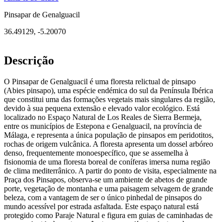
Pinsapar de Genalguacil
36.49129
,
-5.20070
Descrição
O Pinsapar de Genalguacil é uma floresta relictual de pinsapo
(Abies pinsapo), uma espécie endémica do sul da Península Ibérica
que constitui uma das formações vegetais mais singulares da região,
devido à sua pequena extensão e elevado valor ecológico. Está
localizado no Espaço Natural de Los Reales de Sierra Bermeja,
entre os municípios de Estepona e Genalguacil, na província de
Málaga, e representa a única população de pinsapos em peridotitos,
rochas de origem vulcânica. A floresta apresenta um dossel arbóreo
denso, frequentemente monoespecífico, que se assemelha à
fisionomia de uma floresta boreal de coníferas imersa numa região
de clima mediterrânico. A partir do ponto de visita, especialmente na
Praça dos Pinsapos, observa-se um ambiente de abetos de grande
porte, vegetação de montanha e uma paisagem selvagem de grande
beleza, com a vantagem de ser o único pinhedal de pinsapos do
mundo acessível por estrada asfaltada. Este espaço natural está
protegido como Paraje Natural e figura em guias de caminhadas de