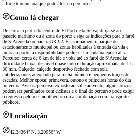
a forte tramuntana que pode afetar o percurso.
Como lá chegar
De carro: a partir do centro de El Port de la Selva, dirija-se ao
passeio marítimo ou à zona do porto e siga as indicações para o farol
de S’Arenella ou para o GR-92. Estacionamento: parque de
estacionamento municipal ou zonas habilitadas à entrada da vila e
junto ao porto; a disponibilidade pode ser limitada na época alta.
Percurso: cerca de 6 km de ida e volta até ao farol de S’Arenella;
dificuldade baixa, desnível quase nulo e duração aproximada de 1 h
30 min. Calçado: calçado desportivo fechado com sola
antiderrapante; adequado para rocha húmida e pequenos troços de
escadas. Melhor época: primavera, outono e primeiras horas do dia
no verão. Avisos: percurso exposto ao sol e ao vento; alguns troços
podem ser partilhados com ciclistas e o final do percurso pode exigir
o regresso pelo mesmo itinerário ou a combinação com transportes
públicos.
Localização
42.34364
° N,
3.20956
° W