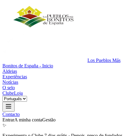
Los Pueblos Más
Bonitos de España - Inicio
Aldeias
Experiências
Notícias
O selo
Clube
Loja
Contacto
Entrar
A minha conta
Gestão
✨
Experimenta o Clube 7 dias grátis
·
Depois, preço de fundador.