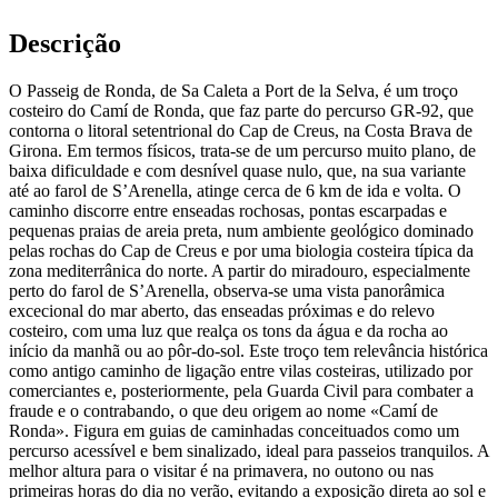
Descrição
O Passeig de Ronda, de Sa Caleta a Port de la Selva, é um troço
costeiro do Camí de Ronda, que faz parte do percurso GR-92, que
contorna o litoral setentrional do Cap de Creus, na Costa Brava de
Girona. Em termos físicos, trata-se de um percurso muito plano, de
baixa dificuldade e com desnível quase nulo, que, na sua variante
até ao farol de S’Arenella, atinge cerca de 6 km de ida e volta. O
caminho discorre entre enseadas rochosas, pontas escarpadas e
pequenas praias de areia preta, num ambiente geológico dominado
pelas rochas do Cap de Creus e por uma biologia costeira típica da
zona mediterrânica do norte. A partir do miradouro, especialmente
perto do farol de S’Arenella, observa-se uma vista panorâmica
excecional do mar aberto, das enseadas próximas e do relevo
costeiro, com uma luz que realça os tons da água e da rocha ao
início da manhã ou ao pôr-do-sol. Este troço tem relevância histórica
como antigo caminho de ligação entre vilas costeiras, utilizado por
comerciantes e, posteriormente, pela Guarda Civil para combater a
fraude e o contrabando, o que deu origem ao nome «Camí de
Ronda». Figura em guias de caminhadas conceituados como um
percurso acessível e bem sinalizado, ideal para passeios tranquilos. A
melhor altura para o visitar é na primavera, no outono ou nas
primeiras horas do dia no verão, evitando a exposição direta ao sol e