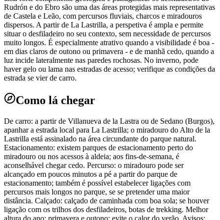
Rudrón e do Ebro são uma das áreas protegidas mais representativas
de Castela e Leão, com percursos fluviais, charcos e miradouros
dispersos. A partir de La Lastrilla, a perspetiva é ampla e permite
situar o desfiladeiro no seu contexto, sem necessidade de percursos
muito longos. É especialmente atrativo quando a visibilidade é boa -
em dias claros de outono ou primavera - e de manhã cedo, quando a
luz incide lateralmente nas paredes rochosas. No inverno, pode
haver gelo ou lama nas estradas de acesso; verifique as condições da
estrada se vier de carro.
Como lá chegar
De carro: a partir de Villanueva de la Lastra ou de Sedano (Burgos),
apanhar a estrada local para La Lastrilla; o miradouro do Alto de la
Lastrilla está assinalado na área circundante do parque natural.
Estacionamento: existem parques de estacionamento perto do
miradouro ou nos acessos à aldeia; aos fins-de-semana, é
aconselhável chegar cedo. Percurso: o miradouro pode ser
alcançado em poucos minutos a pé a partir do parque de
estacionamento; também é possível estabelecer ligações com
percursos mais longos no parque, se se pretender uma maior
distância. Calçado: calçado de caminhada com boa sola; se houver
ligação com os trilhos dos desfiladeiros, botas de trekking. Melhor
altura do ano: primavera e outono; evite o calor do verão. Avisos: