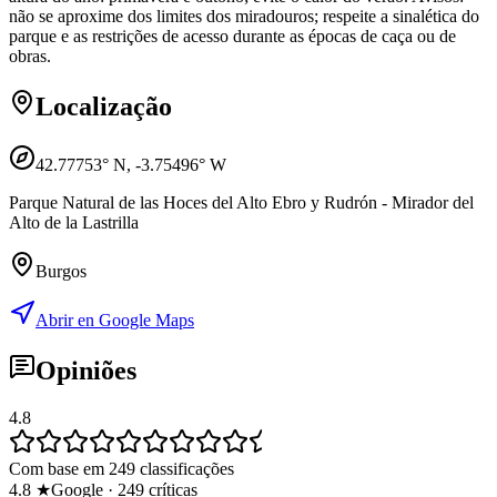
não se aproxime dos limites dos miradouros; respeite a sinalética do
parque e as restrições de acesso durante as épocas de caça ou de
obras.
Localização
42.77753
° N,
-3.75496
° W
Parque Natural de las Hoces del Alto Ebro y Rudrón - Mirador del
Alto de la Lastrilla
Burgos
Abrir en Google Maps
Opiniões
4.8
Com base em 249 classificações
4.8
★
Google
·
249
críticas