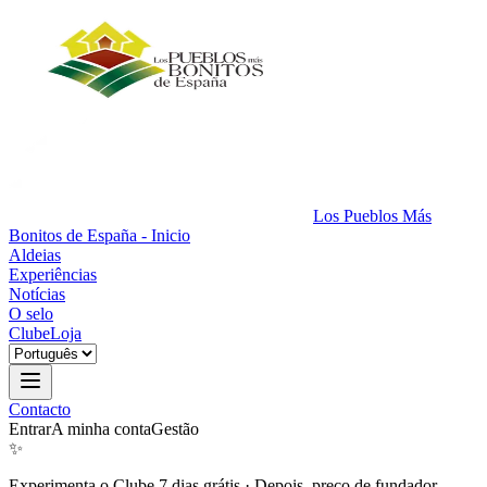
Los Pueblos Más
Bonitos de España - Inicio
Aldeias
Experiências
Notícias
O selo
Clube
Loja
Contacto
Entrar
A minha conta
Gestão
✨
Experimenta o Clube 7 dias grátis
·
Depois, preço de fundador.