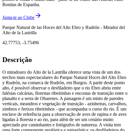
Bonitas de Espanha.
Junta-te ao Clube
Parque Natural de las Hoces del Alto Ebro y Rudrón - Mirador del
Alto de la Lastrilla
42.77753
,
-3.75496
Descrição
O miradouro do Alto de la Lastrilla oferece uma vista de um dos
trechos mais espectaculares do Parque Natural Hoces del Alto Ebro
y Rudrón, na comarca de Rudrón, em Burgos. A partir deste ponto
alto, é possível observar o desfiladeiro que o rio Ebro abriu entre
falésias calcárias, florestas ribeirinhas e encostas de transição entre o
planalto e a serra de Obarenes. A paisagem é um misto de paredes
verticais, meandros e vegetação de transição - azinheiras, carvalhos,
zimbros e freixos ribeirinhos - que acompanha o curso do rio. É um
enclave de referência para a observação de aves de rapina e de aves
ligadas à floresta e ao rio, para além de ser um cenário muito
apreciado por caminhantes e fotógrafos de natureza. A visita tem
uma forte componente geológica e paisagística: os desfiladeiros do