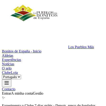
Los Pueblos Más
Bonitos de España - Inicio
Aldeias
Experiências
Notícias
O selo
Clube
Loja
Contacto
Entrar
A minha conta
Gestão
✨
Experimenta o Clube 7 dias grátis
·
Depois, preço de fundador.