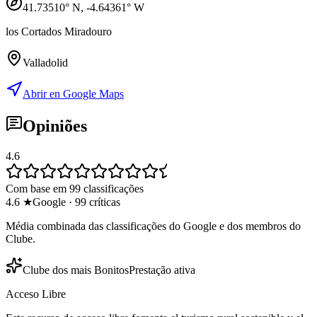
41.73510
° N,
-4.64361
° W
los Cortados Miradouro
Valladolid
Abrir en Google Maps
Opiniões
4.6
Com base em 99 classificações
4.6
★
Google
·
99
críticas
Média combinada das classificações do Google e dos membros do
Clube.
Clube dos mais Bonitos
Prestação ativa
Acceso Libre