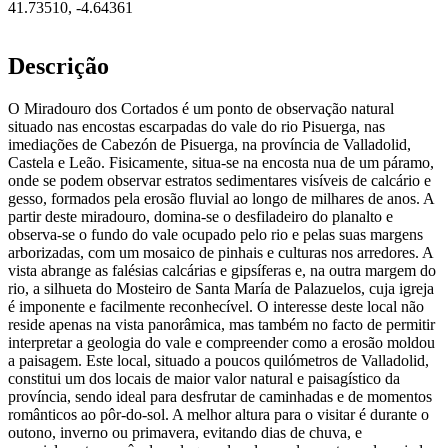
41.73510
,
-4.64361
Descrição
O Miradouro dos Cortados é um ponto de observação natural
situado nas encostas escarpadas do vale do rio Pisuerga, nas
imediações de Cabezón de Pisuerga, na província de Valladolid,
Castela e Leão. Fisicamente, situa-se na encosta nua de um páramo,
onde se podem observar estratos sedimentares visíveis de calcário e
gesso, formados pela erosão fluvial ao longo de milhares de anos. A
partir deste miradouro, domina-se o desfiladeiro do planalto e
observa-se o fundo do vale ocupado pelo rio e pelas suas margens
arborizadas, com um mosaico de pinhais e culturas nos arredores. A
vista abrange as falésias calcárias e gipsíferas e, na outra margem do
rio, a silhueta do Mosteiro de Santa María de Palazuelos, cuja igreja
é imponente e facilmente reconhecível. O interesse deste local não
reside apenas na vista panorâmica, mas também no facto de permitir
interpretar a geologia do vale e compreender como a erosão moldou
a paisagem. Este local, situado a poucos quilómetros de Valladolid,
constitui um dos locais de maior valor natural e paisagístico da
província, sendo ideal para desfrutar de caminhadas e de momentos
românticos ao pôr-do-sol. A melhor altura para o visitar é durante o
outono, inverno ou primavera, evitando dias de chuva, e