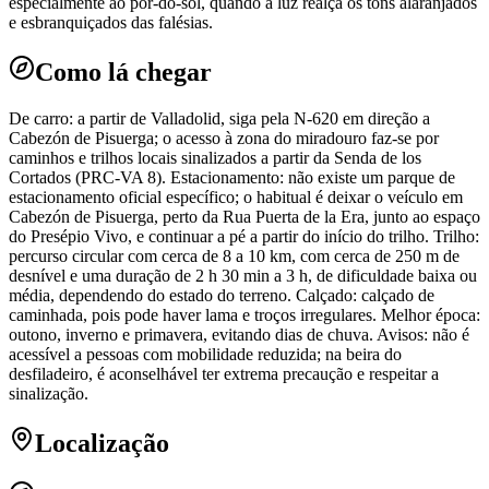
especialmente ao pôr-do-sol, quando a luz realça os tons alaranjados
e esbranquiçados das falésias.
Como lá chegar
De carro: a partir de Valladolid, siga pela N-620 em direção a
Cabezón de Pisuerga; o acesso à zona do miradouro faz-se por
caminhos e trilhos locais sinalizados a partir da Senda de los
Cortados (PRC-VA 8). Estacionamento: não existe um parque de
estacionamento oficial específico; o habitual é deixar o veículo em
Cabezón de Pisuerga, perto da Rua Puerta de la Era, junto ao espaço
do Presépio Vivo, e continuar a pé a partir do início do trilho. Trilho:
percurso circular com cerca de 8 a 10 km, com cerca de 250 m de
desnível e uma duração de 2 h 30 min a 3 h, de dificuldade baixa ou
média, dependendo do estado do terreno. Calçado: calçado de
caminhada, pois pode haver lama e troços irregulares. Melhor época:
outono, inverno e primavera, evitando dias de chuva. Avisos: não é
acessível a pessoas com mobilidade reduzida; na beira do
desfiladeiro, é aconselhável ter extrema precaução e respeitar a
sinalização.
Localização