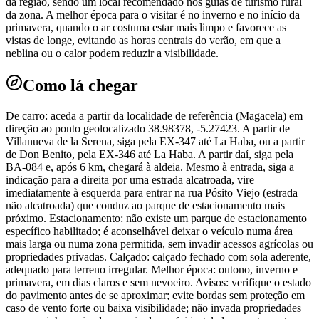
da região, sendo um local recomendado nos guias de turismo rural
da zona. A melhor época para o visitar é no inverno e no início da
primavera, quando o ar costuma estar mais limpo e favorece as
vistas de longe, evitando as horas centrais do verão, em que a
neblina ou o calor podem reduzir a visibilidade.
Como lá chegar
De carro: aceda a partir da localidade de referência (Magacela) em
direção ao ponto geolocalizado 38.98378, -5.27423. A partir de
Villanueva de la Serena, siga pela EX-347 até La Haba, ou a partir
de Don Benito, pela EX-346 até La Haba. A partir daí, siga pela
BA-084 e, após 6 km, chegará à aldeia. Mesmo à entrada, siga a
indicação para a direita por uma estrada alcatroada, vire
imediatamente à esquerda para entrar na rua Pósito Viejo (estrada
não alcatroada) que conduz ao parque de estacionamento mais
próximo. Estacionamento: não existe um parque de estacionamento
específico habilitado; é aconselhável deixar o veículo numa área
mais larga ou numa zona permitida, sem invadir acessos agrícolas ou
propriedades privadas. Calçado: calçado fechado com sola aderente,
adequado para terreno irregular. Melhor época: outono, inverno e
primavera, em dias claros e sem nevoeiro. Avisos: verifique o estado
do pavimento antes de se aproximar; evite bordas sem proteção em
caso de vento forte ou baixa visibilidade; não invada propriedades