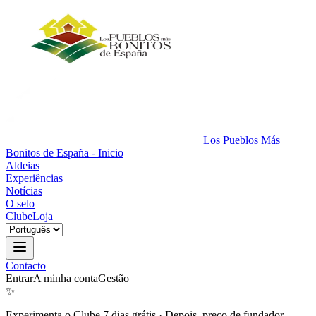
Los Pueblos Más
Bonitos de España - Inicio
Aldeias
Experiências
Notícias
O selo
Clube
Loja
Contacto
Entrar
A minha conta
Gestão
✨
Experimenta o Clube 7 dias grátis
·
Depois, preço de fundador.