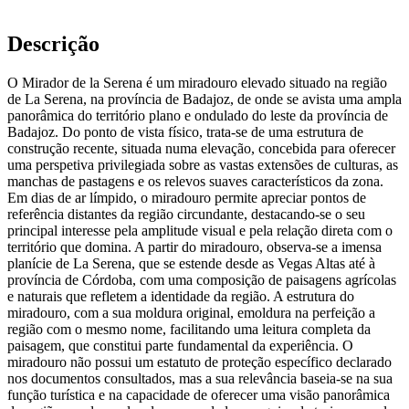
Descrição
O Mirador de la Serena é um miradouro elevado situado na região
de La Serena, na província de Badajoz, de onde se avista uma ampla
panorâmica do território plano e ondulado do leste da província de
Badajoz. Do ponto de vista físico, trata-se de uma estrutura de
construção recente, situada numa elevação, concebida para oferecer
uma perspetiva privilegiada sobre as vastas extensões de culturas, as
manchas de pastagens e os relevos suaves característicos da zona.
Em dias de ar límpido, o miradouro permite apreciar pontos de
referência distantes da região circundante, destacando-se o seu
principal interesse pela amplitude visual e pela relação direta com o
território que domina. A partir do miradouro, observa-se a imensa
planície de La Serena, que se estende desde as Vegas Altas até à
província de Córdoba, com uma composição de paisagens agrícolas
e naturais que refletem a identidade da região. A estrutura do
miradouro, com a sua moldura original, emoldura na perfeição a
região com o mesmo nome, facilitando uma leitura completa da
paisagem, que constitui parte fundamental da experiência. O
miradouro não possui um estatuto de proteção específico declarado
nos documentos consultados, mas a sua relevância baseia-se na sua
função turística e na capacidade de oferecer uma visão panorâmica