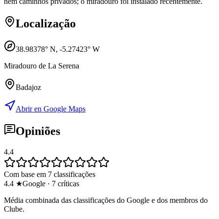
nem caminhos privados; o miradouro foi instalado recentemente.
Localização
38.98378
° N,
-5.27423
° W
Miradouro de La Serena
Badajoz
Abrir en Google Maps
Opiniões
4.4
Com base em 7 classificações
4.4
★
Google
·
7
críticas
Média combinada das classificações do Google e dos membros do
Clube.