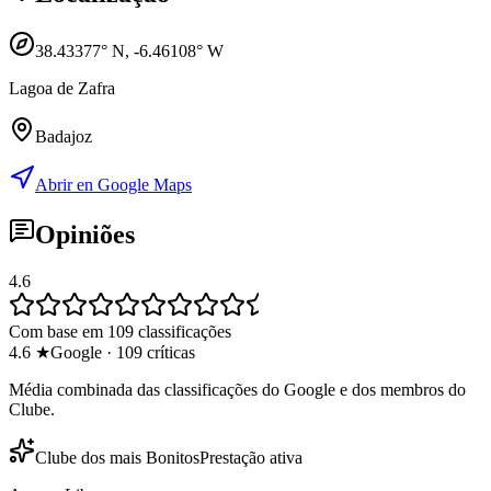
38.43377
° N,
-6.46108
° W
Lagoa de Zafra
Badajoz
Abrir en Google Maps
Opiniões
4.6
Com base em 109 classificações
4.6
★
Google
·
109
críticas
Média combinada das classificações do Google e dos membros do
Clube.
Clube dos mais Bonitos
Prestação ativa