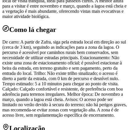
local de visita tranquila, ideal para passeios curtos. A melhor altura
para a visitar é entre novembro e março, quando a lagoa está cheia e
a vegetação é mais abundante, oferecendo vistas mais evocativas e
maior atividade biológica.
Como lá chegar
De carro: A partir de Zafra, siga pela estrada local em direção ao sul
(cerca de 3 km), seguindo as indicações para a zona da lagoa. O
percurso é acessível por caminhos rurais bem conservados, sem
necessidade de utilizar estradas principais. Estacionamento: Não
existe uma zona de estacionamento oficial; é possível estacionar à
beira da estrada, em terreno gratuito e sem pagamento, perto da
entrada do local. Trilho: Não existe trilho sinalizado; o acesso é
direto a partir da estrada, com 0 km de percurso e desnível nulo.
Tempo estimado: 5 a 10 minutos para chegar ao ponto de visita.
Calçado: Calçado confortável e resistente, de preferência com boa
aderência para terrenos irregulares. Melhor época: De novembro a
março, quando a lagoa está cheia. Avisos: O acesso pode ser
limitado no verão devido à secura do terreno; não há perigos graves,
mas recomenda-se evitar zonas com vegetação alta. A zona é de
acesso livre, sem regulamentação específica de encerramento.
Localização