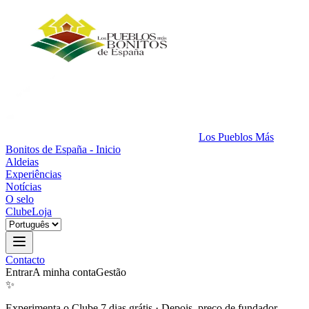
Los Pueblos Más
Bonitos de España - Inicio
Aldeias
Experiências
Notícias
O selo
Clube
Loja
Contacto
Entrar
A minha conta
Gestão
✨
Experimenta o Clube 7 dias grátis
·
Depois, preço de fundador.