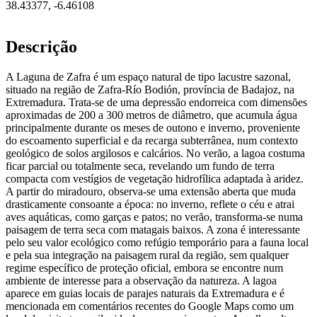
38.43377
,
-6.46108
Descrição
A Laguna de Zafra é um espaço natural de tipo lacustre sazonal,
situado na região de Zafra-Río Bodión, província de Badajoz, na
Extremadura. Trata-se de uma depressão endorreica com dimensões
aproximadas de 200 a 300 metros de diâmetro, que acumula água
principalmente durante os meses de outono e inverno, proveniente
do escoamento superficial e da recarga subterrânea, num contexto
geológico de solos argilosos e calcários. No verão, a lagoa costuma
ficar parcial ou totalmente seca, revelando um fundo de terra
compacta com vestígios de vegetação hidrofílica adaptada à aridez.
A partir do miradouro, observa-se uma extensão aberta que muda
drasticamente consoante a época: no inverno, reflete o céu e atrai
aves aquáticas, como garças e patos; no verão, transforma-se numa
paisagem de terra seca com matagais baixos. A zona é interessante
pelo seu valor ecológico como refúgio temporário para a fauna local
e pela sua integração na paisagem rural da região, sem qualquer
regime específico de proteção oficial, embora se encontre num
ambiente de interesse para a observação da natureza. A lagoa
aparece em guias locais de parajes naturais da Extremadura e é
mencionada em comentários recentes do Google Maps como um