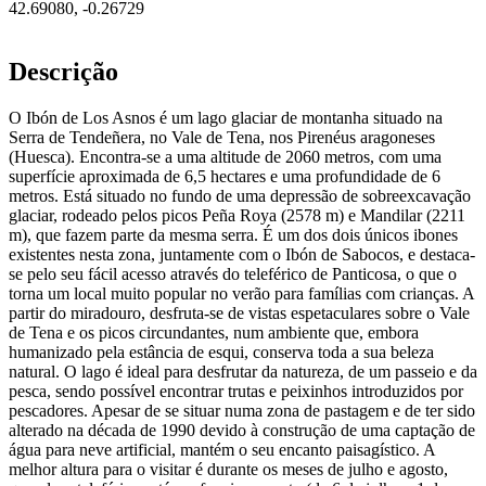
42.69080
,
-0.26729
Descrição
O Ibón de Los Asnos é um lago glaciar de montanha situado na
Serra de Tendeñera, no Vale de Tena, nos Pirenéus aragoneses
(Huesca). Encontra-se a uma altitude de 2060 metros, com uma
superfície aproximada de 6,5 hectares e uma profundidade de 6
metros. Está situado no fundo de uma depressão de sobreexcavação
glaciar, rodeado pelos picos Peña Roya (2578 m) e Mandilar (2211
m), que fazem parte da mesma serra. É um dos dois únicos ibones
existentes nesta zona, juntamente com o Ibón de Sabocos, e destaca-
se pelo seu fácil acesso através do teleférico de Panticosa, o que o
torna um local muito popular no verão para famílias com crianças. A
partir do miradouro, desfruta-se de vistas espetaculares sobre o Vale
de Tena e os picos circundantes, num ambiente que, embora
humanizado pela estância de esqui, conserva toda a sua beleza
natural. O lago é ideal para desfrutar da natureza, de um passeio e da
pesca, sendo possível encontrar trutas e peixinhos introduzidos por
pescadores. Apesar de se situar numa zona de pastagem e de ter sido
alterado na década de 1990 devido à construção de uma captação de
água para neve artificial, mantém o seu encanto paisagístico. A
melhor altura para o visitar é durante os meses de julho e agosto,