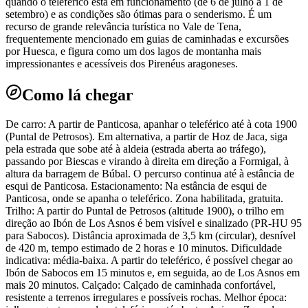
quando o teleférico está em funcionamento (de 6 de julho a 1 de
setembro) e as condições são ótimas para o senderismo. É um
recurso de grande relevância turística no Vale de Tena,
frequentemente mencionado em guias de caminhadas e excursões
por Huesca, e figura como um dos lagos de montanha mais
impressionantes e acessíveis dos Pirenéus aragoneses.
Como lá chegar
De carro: A partir de Panticosa, apanhar o teleférico até à cota 1900
(Puntal de Petrosos). Em alternativa, a partir de Hoz de Jaca, siga
pela estrada que sobe até à aldeia (estrada aberta ao tráfego),
passando por Biescas e virando à direita em direção a Formigal, à
altura da barragem de Búbal. O percurso continua até à estância de
esqui de Panticosa. Estacionamento: Na estância de esqui de
Panticosa, onde se apanha o teleférico. Zona habilitada, gratuita.
Trilho: A partir do Puntal de Petrosos (altitude 1900), o trilho em
direção ao Ibón de Los Asnos é bem visível e sinalizado (PR-HU 95
para Sabocos). Distância aproximada de 3,5 km (circular), desnível
de 420 m, tempo estimado de 2 horas e 10 minutos. Dificuldade
indicativa: média-baixa. A partir do teleférico, é possível chegar ao
Ibón de Sabocos em 15 minutos e, em seguida, ao de Los Asnos em
mais 20 minutos. Calçado: Calçado de caminhada confortável,
resistente a terrenos irregulares e possíveis rochas. Melhor época: