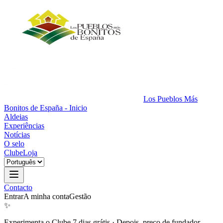
Los Pueblos Más
Bonitos de España - Inicio
Aldeias
Experiências
Notícias
O selo
Clube
Loja
Contacto
Entrar
A minha conta
Gestão
✨
Experimenta o Clube 7 dias grátis
·
Depois, preço de fundador.