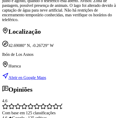
julho e agosto, quando o teleférico está aberto. Avisos: Zona de
pastagem, possível presença de animais. O lago foi alterado devido à
captação de água para neve artificial. Não há restrições de
encerramento temporário conhecidas, mas verifique os horários do
teleférico.
Localização
42.69080
° N,
-0.26729
° W
Ibón de Los Asnos
Huesca
Abrir en Google Maps
Opiniões
4.6
Com base em 125 classificações
4.6
★
Google
·
125
críticas