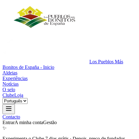
Los Pueblos Más
Bonitos de España - Inicio
Aldeias
Experiências
Notícias
O selo
Clube
Loja
Contacto
Entrar
A minha conta
Gestão
✨
Experimenta o Clube 7 dias grátis
·
Depois, preço de fundador.