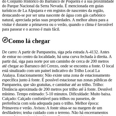
do Conjunto Histórico do Barranco de Poqueira e à sua proximidade
do Parque Nacional da Serra Nevada. É mencionada em guias
turísticos de La Alpujarra e em registos de nascentes da região,
destacando-se por ser uma nascente de água com gás carbónico
natural, apreciada pelas suas propriedades. A melhor altura para a
visitar é durante a primavera ou o verão, quando o clima é favorável
para passear e o acesso é mais fácil.
Como lá chegar
De carro: A partir de Pampaneira, siga pela estrada A-4132. Antes
de entrar no centro da localidade, há uma curva fechada à direita. A
partir daí, siga para norte por um caminho de cerca de 200 metros
até chegar ao Barranco del Cerezo, onde se encontra a fonte. O local
está sinalizado com um painel indicativo do Trilho Local La
Atalaya. Estacionamento: Não existe uma zona de estacionamento
específica junto à fonte. É possível estacionar nas zonas públicas de
Pampaneira, que são gratuitas, e caminhar até ao trilho. Trilho:
Distância aproximada de 200 metros por trilho até à fonte. Desnível
mínimo. Tempo estimado: 5-10 minutos. Dificuldade: Muito baixa.
Calçado: Calçado confortável para trilhos ou passeios, de
preferência com sola adequada para o trilho. Melhor época:
Primavera e verão. Avisos: A fonte situa-se na margem de um
desfiladeiro; tenha cuidado com o terreno. Não há encerramentos