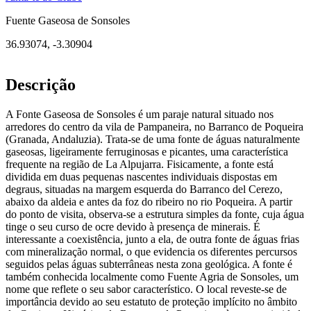
Fuente Gaseosa de Sonsoles
36.93074
,
-3.30904
Descrição
A Fonte Gaseosa de Sonsoles é um paraje natural situado nos
arredores do centro da vila de Pampaneira, no Barranco de Poqueira
(Granada, Andaluzia). Trata-se de uma fonte de águas naturalmente
gaseosas, ligeiramente ferruginosas e picantes, uma característica
frequente na região de La Alpujarra. Fisicamente, a fonte está
dividida em duas pequenas nascentes individuais dispostas em
degraus, situadas na margem esquerda do Barranco del Cerezo,
abaixo da aldeia e antes da foz do ribeiro no rio Poqueira. A partir
do ponto de visita, observa-se a estrutura simples da fonte, cuja água
tinge o seu curso de ocre devido à presença de minerais. É
interessante a coexistência, junto a ela, de outra fonte de águas frias
com mineralização normal, o que evidencia os diferentes percursos
seguidos pelas águas subterrâneas nesta zona geológica. A fonte é
também conhecida localmente como Fuente Agria de Sonsoles, um
nome que reflete o seu sabor característico. O local reveste-se de
importância devido ao seu estatuto de proteção implícito no âmbito