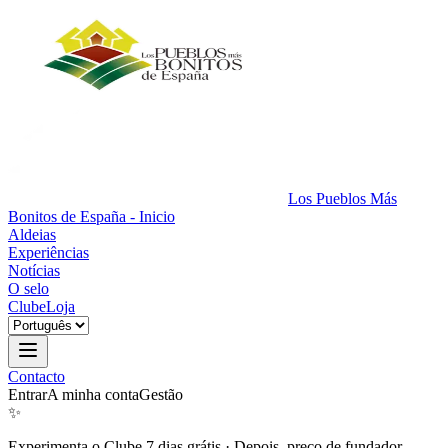
Los Pueblos Más
Bonitos de España - Inicio
Aldeias
Experiências
Notícias
O selo
Clube
Loja
Contacto
Entrar
A minha conta
Gestão
✨
Experimenta o Clube 7 dias grátis
·
Depois, preço de fundador.