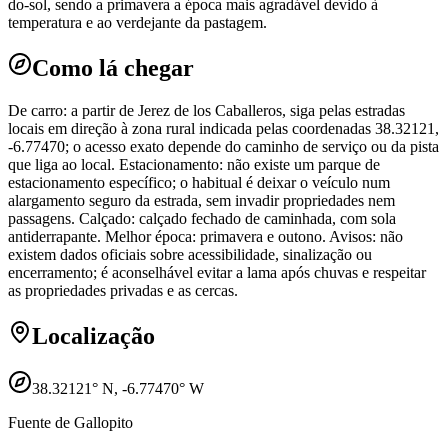
do-sol, sendo a primavera a época mais agradável devido à
temperatura e ao verdejante da pastagem.
Como lá chegar
De carro: a partir de Jerez de los Caballeros, siga pelas estradas
locais em direção à zona rural indicada pelas coordenadas 38.32121,
-6.77470; o acesso exato depende do caminho de serviço ou da pista
que liga ao local. Estacionamento: não existe um parque de
estacionamento específico; o habitual é deixar o veículo num
alargamento seguro da estrada, sem invadir propriedades nem
passagens. Calçado: calçado fechado de caminhada, com sola
antiderrapante. Melhor época: primavera e outono. Avisos: não
existem dados oficiais sobre acessibilidade, sinalização ou
encerramento; é aconselhável evitar a lama após chuvas e respeitar
as propriedades privadas e as cercas.
Localização
38.32121
° N,
-6.77470
° W
Fuente de Gallopito