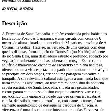
Fervenza de Santa Leocadia
42.89594
,
-8.92624
Descrição
A Fervenza de Santa Leocadia, também conhecida pelos habitantes
locais como Pozo das Campanas, é uma cascata com cerca de 6
metros de altura, situada no concelho de Mazaricos, província de A
Coruña, na Galiza. Trata-se, na verdade, de uma cascata com duas
quedas distintas, formada pelo rio Donosiño (ou Nosiño), afluente
do rio Santa Baia, num desfiladeiro estreito e profundo, rodeado por
vegetação exuberante e rochas cobertas de musgo. Este recanto
solitário e maravilhoso encontra-se escondido em plena natureza,
oferecendo uma vista espetacular a partir do miradouro, onde a água
se precipita em dois braços, criando uma paisagem evocativa e
tranquila. A sua relevância cultural está ligada a uma lenda local que
narra como uns assaltantes, ao tentarem roubar o sino da pequena
capela românica de Santa Leocadia, situada nas proximidades,
escorregaram com o peso do sino enquanto atravessavam o rio,
provocando uma enorme cavidade que deu origem à cascata. A
capela, de estilo barroco ou românico, consoante as fontes, é um
elemento arquitetónico de destaque na paróquia de Chacín. A
«fervenza» é uma das cinco que integram a rota das Fervenzas de