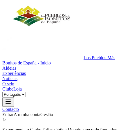
Los Pueblos Más
Bonitos de España - Inicio
Aldeias
Experiências
Notícias
O selo
Clube
Loja
Contacto
Entrar
A minha conta
Gestão
✨
Experimenta o Clube 7 dias grátis
·
Depois, preço de fundador.