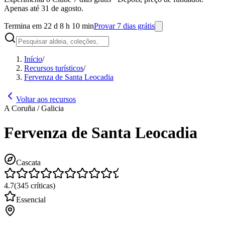
Apenas até 31 de agosto.
Termina em 22 d 8 h 10 min
Provar 7 dias grátis
Início
/
Recursos turísticos
/
Fervenza de Santa Leocadia
Voltar aos recursos
A Coruña / Galicia
Fervenza de Santa Leocadia
Cascata
4.7
(
345
críticas
)
Essencial