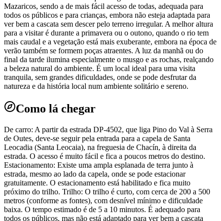
Mazaricos, sendo a de mais fácil acesso de todas, adequada para
todos os públicos e para crianças, embora não esteja adaptada para
ver bem a cascata sem descer pelo terreno irregular. A melhor altura
para a visitar é durante a primavera ou o outono, quando o rio tem
mais caudal e a vegetação está mais exuberante, embora na época de
verão também se formem poças atraentes. A luz da manhã ou do
final da tarde ilumina especialmente o musgo e as rochas, realçando
a beleza natural do ambiente. É um local ideal para uma visita
tranquila, sem grandes dificuldades, onde se pode desfrutar da
natureza e da história local num ambiente solitário e sereno.
Como lá chegar
De carro: A partir da estrada DP-4502, que liga Pino do Val à Serra
de Outes, deve-se seguir pela entrada para a capela de Santa
Leocadia (Santa Leocaia), na freguesia de Chacín, à direita da
estrada. O acesso é muito fácil e fica a poucos metros do destino.
Estacionamento: Existe uma ampla esplanada de terra junto à
estrada, mesmo ao lado da capela, onde se pode estacionar
gratuitamente. O estacionamento está habilitado e fica muito
próximo do trilho. Trilho: O trilho é curto, com cerca de 200 a 500
metros (conforme as fontes), com desnível mínimo e dificuldade
baixa. O tempo estimado é de 5 a 10 minutos. É adequado para
todos os públicos, mas não está adaptado para ver bem a cascata