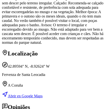
sem descer pelo terreno irregular. Calçado: Recomenda-se calçado
confortável e resistente, de preferência com sola adequada para
evitar escorregadelas no musgo e na vegetação. Melhor época: A
primavera e o outono são os meses ideais, quando o rio tem mais
caudal. No verão também é possível visitar o local, com poças
adequadas para o banho. Avisos: O terreno é irregular e
escorregadio devido ao musgo. Não está adaptado para ver bem a
cascata sem descer. É possível aceder com crianças e cães. Não há
encerramento temporário conhecido, mas devem ser respeitadas as
normas do parque natural.
Localização
42.89594
° N,
-8.92624
° W
Fervenza de Santa Leocadia
A Coruña
Abrir en Google Maps
Opiniões