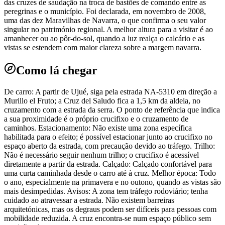
das cruzes de saudação na troca de bastões de comando entre as
peregrinas e o município. Foi declarada, em novembro de 2008,
uma das dez Maravilhas de Navarra, o que confirma o seu valor
singular no património regional. A melhor altura para a visitar é ao
amanhecer ou ao pôr-do-sol, quando a luz realça o calcário e as
vistas se estendem com maior clareza sobre a margem navarra.
Como lá chegar
De carro: A partir de Ujué, siga pela estrada NA-5310 em direção a
Murillo el Fruto; a Cruz del Saludo fica a 1,5 km da aldeia, no
cruzamento com a estrada da serra. O ponto de referência que indica
a sua proximidade é o próprio crucifixo e o cruzamento de
caminhos. Estacionamento: Não existe uma zona específica
habilitada para o efeito; é possível estacionar junto ao crucifixo no
espaço aberto da estrada, com precaução devido ao tráfego. Trilho:
Não é necessário seguir nenhum trilho; o crucifixo é acessível
diretamente a partir da estrada. Calçado: Calçado confortável para
uma curta caminhada desde o carro até à cruz. Melhor época: Todo
o ano, especialmente na primavera e no outono, quando as vistas são
mais desimpedidas. Avisos: A zona tem tráfego rodoviário; tenha
cuidado ao atravessar a estrada. Não existem barreiras
arquitetónicas, mas os degraus podem ser difíceis para pessoas com
mobilidade reduzida. A cruz encontra-se num espaço público sem