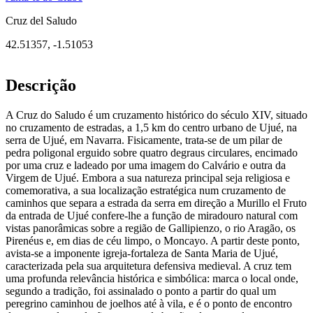
Cruz del Saludo
42.51357
,
-1.51053
Descrição
A Cruz do Saludo é um cruzamento histórico do século XIV, situado
no cruzamento de estradas, a 1,5 km do centro urbano de Ujué, na
serra de Ujué, em Navarra. Fisicamente, trata-se de um pilar de
pedra poligonal erguido sobre quatro degraus circulares, encimado
por uma cruz e ladeado por uma imagem do Calvário e outra da
Virgem de Ujué. Embora a sua natureza principal seja religiosa e
comemorativa, a sua localização estratégica num cruzamento de
caminhos que separa a estrada da serra em direção a Murillo el Fruto
da entrada de Ujué confere-lhe a função de miradouro natural com
vistas panorâmicas sobre a região de Gallipienzo, o rio Aragão, os
Pirenéus e, em dias de céu limpo, o Moncayo. A partir deste ponto,
avista-se a imponente igreja-fortaleza de Santa Maria de Ujué,
caracterizada pela sua arquitetura defensiva medieval. A cruz tem
uma profunda relevância histórica e simbólica: marca o local onde,
segundo a tradição, foi assinalado o ponto a partir do qual um
peregrino caminhou de joelhos até à vila, e é o ponto de encontro