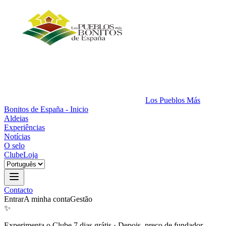
Los Pueblos Más
Bonitos de España - Inicio
Aldeias
Experiências
Notícias
O selo
Clube
Loja
Contacto
Entrar
A minha conta
Gestão
✨
Experimenta o Clube 7 dias grátis
·
Depois, preço de fundador.