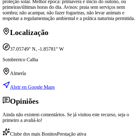
proteção solar. Melhor época: primavera e início do outono, ou
primeiras/últimas horas do dia. Avisos: praia sem serviços nem
sombra; não acampar, não fazer fogueiras, não levar animais e
respeitar a regulamentação ambiental e a prática naturista permitida.
Localização
37.05749
° N,
-1.85781
° W
Sombrerico Calha
Almería
Abrir en Google Maps
Opiniões
Ainda não existem comentários. Se já visitou este recurso, seja o
primeiro a avaliá-lo!
Clube dos mais Bonitos
Prestação ativa