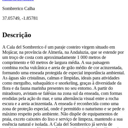
Sombrerico Calha
37.05749
,
-1.85781
Descrição
A Cala del Sombrerico é um paraje costeiro virgem situado em
Mojácar, na província de Almería, na Andaluzia, que se estende por
um troço de costa com aproximadamente 1 000 metros de
comprimento e 60 metros de largura média. A sua paisagem
combina rocha vulcânica e areia de grão médio de cor acinzentada,
formando uma enseada protegida de especial importância ambiental.
As águas são cristalinas, calmas e límpidas, ideais para atividades
como mergulho, subaquático e snorkeling, graças à diversidade da
flora e da fauna marinha presentes no seu entorno. A partir do
miradouro, avistam-se falésias na zona sul da enseada, com formas
erodidas pela ação do mar, e uma alternância visual entre a rocha
escura e a areia acinzentada. A enseada é reconhecida como uma
zona de proteção especial, onde é permitido o naturismo e se pede o
máximo respeito pelo ambiente. Não dispõe de equipamentos de
praia, exceto caixotes do lixo e serviço de limpeza, mantendo a sua
essência natural e isolada. A Cala del Sombrerico já serviu de