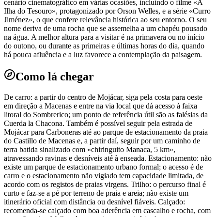
cenário cinematográfico em várias ocasiões, incluindo o filme «A
Ilha do Tesouro», protagonizado por Orson Welles, e a série «Curro
Jiménez», o que confere relevância histórica ao seu entorno. O seu
nome deriva de uma rocha que se assemelha a um chapéu pousado
na água. A melhor altura para a visitar é na primavera ou no início
do outono, ou durante as primeiras e últimas horas do dia, quando
há pouca afluência e a luz favorece a contemplação da paisagem.
Como lá chegar
De carro: a partir do centro de Mojácar, siga pela costa para oeste
em direção a Macenas e entre na via local que dá acesso à faixa
litoral do Sombrerico; um ponto de referência útil são as falésias da
Cuerda la Chacona. Também é possível seguir pela estrada de
Mojácar para Carboneras até ao parque de estacionamento da praia
do Castillo de Macenas e, a partir daí, seguir por um caminho de
terra batida sinalizado com «chiringuito Manaca, 5 km»,
atravessando ravinas e desníveis até à enseada. Estacionamento: não
existe um parque de estacionamento urbano formal; o acesso é de
carro e o estacionamento não vigiado tem capacidade limitada, de
acordo com os registos de praias virgens. Trilho: o percurso final é
curto e faz-se a pé por terreno de praia e areia; não existe um
itinerário oficial com distância ou desnível fiáveis. Calçado:
recomenda-se calçado com boa aderência em cascalho e rocha, com