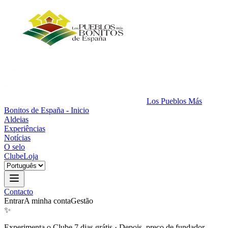
Los Pueblos Más
Bonitos de España - Inicio
Aldeias
Experiências
Notícias
O selo
Clube
Loja
Contacto
Entrar
A minha conta
Gestão
✨
Experimenta o Clube 7 dias grátis
·
Depois, preço de fundador.