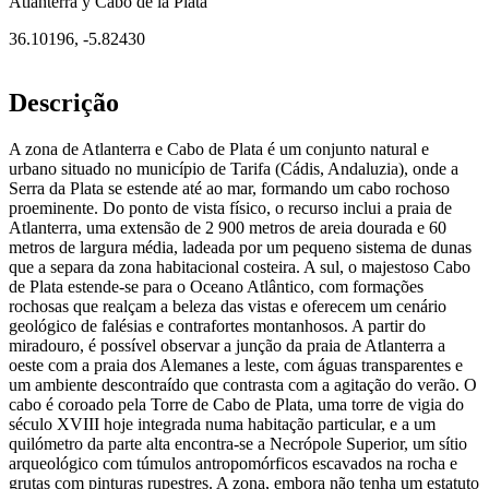
Atlanterra y Cabo de la Plata
36.10196
,
-5.82430
Descrição
A zona de Atlanterra e Cabo de Plata é um conjunto natural e
urbano situado no município de Tarifa (Cádis, Andaluzia), onde a
Serra da Plata se estende até ao mar, formando um cabo rochoso
proeminente. Do ponto de vista físico, o recurso inclui a praia de
Atlanterra, uma extensão de 2 900 metros de areia dourada e 60
metros de largura média, ladeada por um pequeno sistema de dunas
que a separa da zona habitacional costeira. A sul, o majestoso Cabo
de Plata estende-se para o Oceano Atlântico, com formações
rochosas que realçam a beleza das vistas e oferecem um cenário
geológico de falésias e contrafortes montanhosos. A partir do
miradouro, é possível observar a junção da praia de Atlanterra a
oeste com a praia dos Alemanes a leste, com águas transparentes e
um ambiente descontraído que contrasta com a agitação do verão. O
cabo é coroado pela Torre de Cabo de Plata, uma torre de vigia do
século XVIII hoje integrada numa habitação particular, e a um
quilómetro da parte alta encontra-se a Necrópole Superior, um sítio
arqueológico com túmulos antropomórficos escavados na rocha e
grutas com pinturas rupestres. A zona, embora não tenha um estatuto