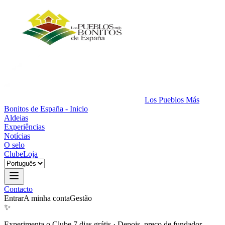
Los Pueblos Más
Bonitos de España - Inicio
Aldeias
Experiências
Notícias
O selo
Clube
Loja
Contacto
Entrar
A minha conta
Gestão
✨
Experimenta o Clube 7 dias grátis
·
Depois, preço de fundador.