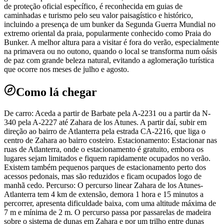
de proteção oficial específico, é reconhecida em guias de
caminhadas e turismo pelo seu valor paisagístico e histórico,
incluindo a presença de um bunker da Segunda Guerra Mundial no
extremo oriental da praia, popularmente conhecido como Praia do
Bunker. A melhor altura para a visitar é fora do verão, especialmente
na primavera ou no outono, quando o local se transforma num oásis
de paz com grande beleza natural, evitando a aglomeração turística
que ocorre nos meses de julho e agosto.
Como lá chegar
De carro: Aceda a partir de Barbate pela A-2231 ou a partir da N-
340 pela A-2227 até Zahara de los Atunes. A partir daí, subir em
direção ao bairro de Atlanterra pela estrada CA-2216, que liga o
centro de Zahara ao bairro costeiro. Estacionamento: Estacionar nas
ruas de Atlanterra, onde o estacionamento é gratuito, embora os
lugares sejam limitados e fiquem rapidamente ocupados no verão.
Existem também pequenos parques de estacionamento perto dos
acessos pedonais, mas são reduzidos e ficam ocupados logo de
manhã cedo. Percurso: O percurso linear Zahara de los Atunes-
Atlanterra tem 4 km de extensão, demora 1 hora e 15 minutos a
percorrer, apresenta dificuldade baixa, com uma altitude máxima de
7 m e mínima de 2 m. O percurso passa por passarelas de madeira
sobre o sistema de dunas em Zahara e por um trilho entre dunas