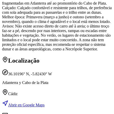
fragmentadas em Atlanterra até ao promontório do Cabo de Plata.
Calçado: Calçado confortável e resistente para trilhos, de preferência
com sola adequada para as passarelas e o trilho entre as dunas.
Melhor época: Primavera (março a junho) e outono (setembro a
novembro), quando o clima é agradável e o local está menos lotado.
Avisos: Não existe acesso direto de carro até à areia; o último troço
faz-se a pé, descendo por ruas interiores, rampas ou escadas entre
habitações e vegetação. No verão, os lugares de estacionamento são
limitados e o local pode estar muito concorrido. A zona não tem
proteção oficial específica, mas recomenda-se respeitar o sistema
dunar e as áreas arqueológicas, como a Necrópole Superior.
Localização
36.10196
° N,
-5.82430
° W
Atlanterra y Cabo de la Plata
Cádiz
Abrir en Google Maps