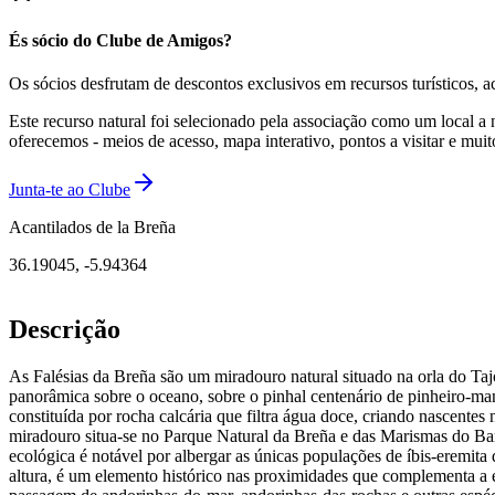
És sócio do Clube de Amigos?
Os sócios desfrutam de descontos exclusivos em recursos turísticos, 
Este recurso natural foi selecionado pela associação como um local a 
oferecemos - meios de acesso, mapa interativo, pontos a visitar e mui
Junta-te ao Clube
Acantilados de la Breña
36.19045
,
-5.94364
Descrição
As Falésias da Breña são um miradouro natural situado na orla do Tajo
panorâmica sobre o oceano, sobre o pinhal centenário de pinheiro-mans
constituída por rocha calcária que filtra água doce, criando nascente
miradouro situa-se no Parque Natural da Breña e das Marismas do Barb
ecológica é notável por albergar as únicas populações de íbis-eremita
altura, é um elemento histórico nas proximidades que complementa a e