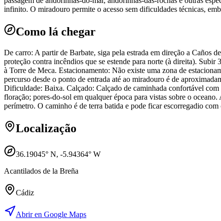
passagem de andorinhas-do-mar, andorinhas-das-rochas e outras espéc
infinito. O miradouro permite o acesso sem dificuldades técnicas, emb
Como lá chegar
De carro: A partir de Barbate, siga pela estrada em direção a Caños d
proteção contra incêndios que se estende para norte (à direita). Subi
à Torre de Meca. Estacionamento: Não existe uma zona de estacionamen
percurso desde o ponto de entrada até ao miradouro é de aproximad
Dificuldade: Baixa. Calçado: Calçado de caminhada confortável com 
floração; pores-do-sol em qualquer época para vistas sobre o oceano.
perímetro. O caminho é de terra batida e pode ficar escorregadio com
Localização
36.19045
° N,
-5.94364
° W
Acantilados de la Breña
Cádiz
Abrir en Google Maps