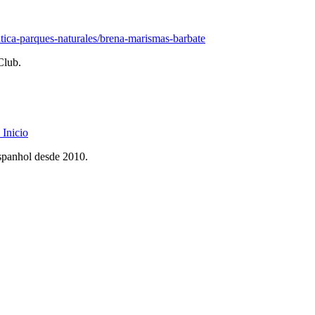
ica-parques-naturales/brena-marismas-barbate
Club.
Inicio
spanhol desde 2010.