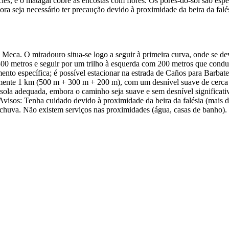
ies, e o matagal cobre as encostas com flores. Os pores-do-sol são es
ora seja necessário ter precaução devido à proximidade da beira da falé
e Meca. O miradouro situa-se logo a seguir à primeira curva, onde se d
r 300 metros e seguir por um trilho à esquerda com 200 metros que condu
to específica; é possível estacionar na estrada de Caños para Barbate,
amente 1 km (500 m + 300 m + 200 m), com um desnível suave de cerca 
sola adequada, embora o caminho seja suave e sem desnível significat
 Avisos: Tenha cuidado devido à proximidade da beira da falésia (mais 
 chuva. Não existem serviços nas proximidades (água, casas de banho).