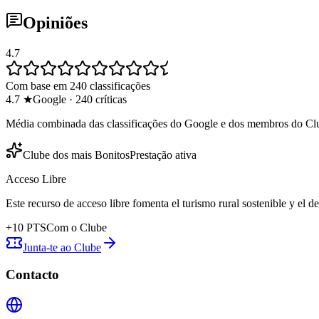
Opiniões
4.7
Com base em 240 classificações
4.7
★
Google
·
240
críticas
Média combinada das classificações do Google e dos membros do Cl
Clube dos mais Bonitos
Prestação ativa
Acceso Libre
Este recurso de acceso libre fomenta el turismo rural sostenible y el 
+
10
PTS
Com o Clube
Junta-te ao Clube
Contacto