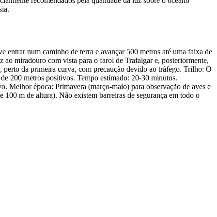
pecialmente recomendados pela qualidade da luz sobre o oceano
sia.
eve entrar num caminho de terra e avançar 500 metros até uma faixa de
z ao miradouro com vista para o farol de Trafalgar e, posteriormente,
 perto da primeira curva, com precaução devido ao tráfego. Trilho: O
de 200 metros positivos. Tempo estimado: 20-30 minutos.
ivo. Melhor época: Primavera (março-maio) para observação de aves e
de 100 m de altura). Não existem barreiras de segurança em todo o