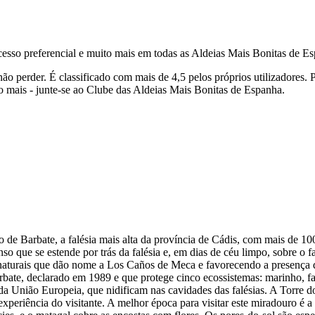
acesso preferencial e muito mais em todas as Aldeias Mais Bonitas de E
não perder.
É classificado com mais de 4,5 pelos próprios utilizadores.
P
to mais - junte-se ao Clube das Aldeias Mais Bonitas de Espanha.
 de Barbate, a falésia mais alta da província de Cádis, com mais de 100 
o que se estende por trás da falésia e, em dias de céu limpo, sobre o fa
s naturais que dão nome a Los Caños de Meca e favorecendo a presença d
ate, declarado em 1989 e que protege cinco ecossistemas: marinho, fal
 da União Europeia, que nidificam nas cavidades das falésias. A Torre 
xperiência do visitante. A melhor época para visitar este miradouro é