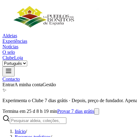
Aldeias
Experiências
Notícias
O selo
Clube
Loja
Contacto
Entrar
A minha conta
Gestão
✨
Experimenta o Clube 7 dias grátis
·
Depois, preço de fundador. Apena
Termina em 25 d 8 h 19 min
Provar 7 dias grátis
Início
/
Recursos turísticos
/