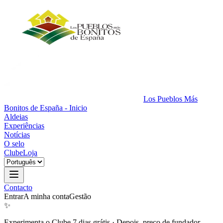
Los Pueblos Más
Bonitos de España - Inicio
Aldeias
Experiências
Notícias
O selo
Clube
Loja
Contacto
Entrar
A minha conta
Gestão
✨
Experimenta o Clube 7 dias grátis
·
Depois, preço de fundador.