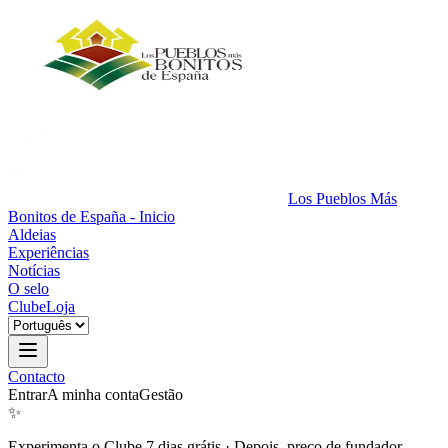
Los Pueblos Más
Bonitos de España - Inicio
Aldeias
Experiências
Notícias
O selo
Clube
Loja
Contacto
Entrar
A minha conta
Gestão
✨
Experimenta o Clube 7 dias grátis
·
Depois, preço de fundador.