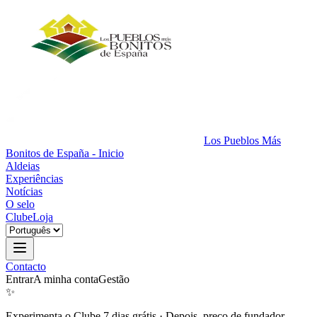
Los Pueblos Más
Bonitos de España - Inicio
Aldeias
Experiências
Notícias
O selo
Clube
Loja
Contacto
Entrar
A minha conta
Gestão
✨
Experimenta o Clube 7 dias grátis
·
Depois, preço de fundador.